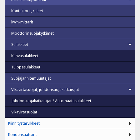
Kontaktorit, releet
kWh-mittarit
Moottorinsuojakytkimet
Sulakkeet
Kahvasulakkeet
Tulppasulakkeet
Suojajännitemuuntajat
Vikavirtasuojat, johdonsuojakatkaisijat
Johdonsuojakatkaisijat / Automaattisulakkeet
Vikavirtasuojat
Kiinnitystarvikkeet
Kondensaattorit