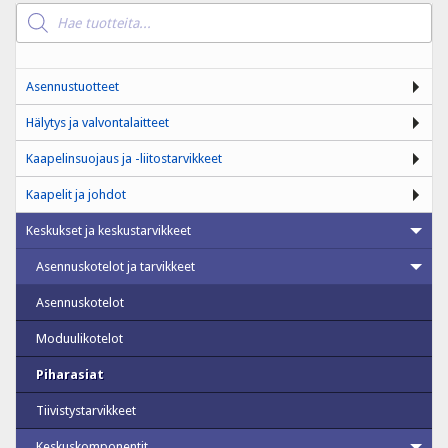
Products
search
Asennustuotteet
Hälytys ja valvontalaitteet
Kaapelinsuojaus ja -liitostarvikkeet
Kaapelit ja johdot
Keskukset ja keskustarvikkeet
Asennuskotelot ja tarvikkeet
Asennuskotelot
Moduulikotelot
Piharasiat
Tiivistystarvikkeet
Keskuskomponentit