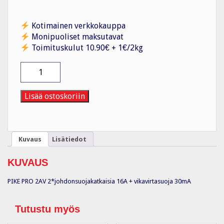
Kotimainen verkkokauppa
Monipuoliset maksutavat
Toimituskulut 10.90€ + 1€/2kg
Piharasia
PIKE
PRO
2
Lisää ostoskoriin
AV
määrä
Kuvaus
Lisätiedot
KUVAUS
PIKE PRO 2AV 2*johdonsuojakatkaisia 16A + vikavirtasuoja 30mA
Tutustu myös