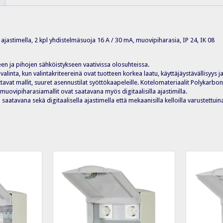
 ajastimella, 2 kpl yhdistelmäsuoja 16 A / 30 mA, muovipiharasia, IP 24, IK 08
 ja pihojen sähköistykseen vaativissa olosuhteissa.
alinta, kun valintakriteereinä ovat tuotteen korkea laatu, käyttäjäystävällisyys ja
avat mallit, suuret asennustilat syöttökaapeleille. Kotelomateriaalit Polykarbona
ovipiharasiamallit ovat saatavana myös digitaalisilla ajastimilla.
saatavana sekä digitaalisella ajastimella että mekaanisilla kelloilla varustettuin