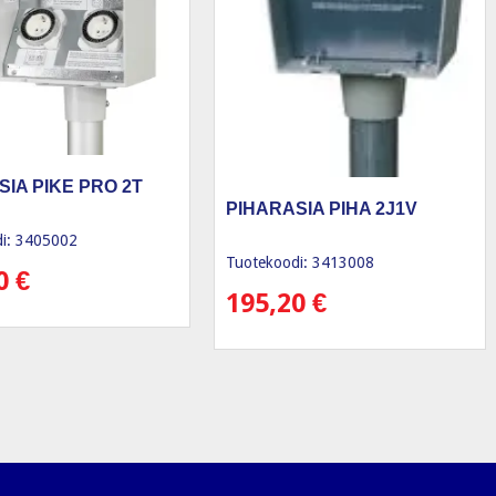
SIA PIKE PRO 2T
PIHARASIA PIHA 2J1V
i: 3405002
Tuotekoodi: 3413008
30
€
195,20
€