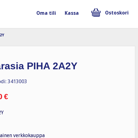
Ostoskori
Oma tili
Kassa
A2Y
arasia PIHA 2A2Y
di: 3413003
0
€
2Y
ainen verkkokauppa