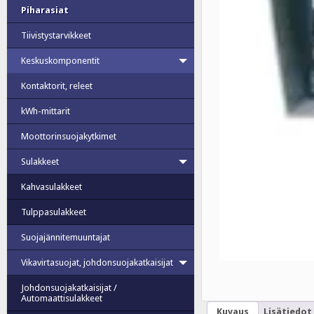
Piharasiat
Tiivistystarvikkeet
Keskuskomponentit
Kontaktorit, releet
kWh-mittarit
Moottorinsuojakytkimet
Sulakkeet
Kahvasulakkeet
Tulppasulakkeet
Suojajännitemuuntajat
Vikavirtasuojat, johdonsuojakatkaisijat
Johdonsuojakatkaisijat /
Automaattisulakkeet
Kuvaus
Lisätiedot