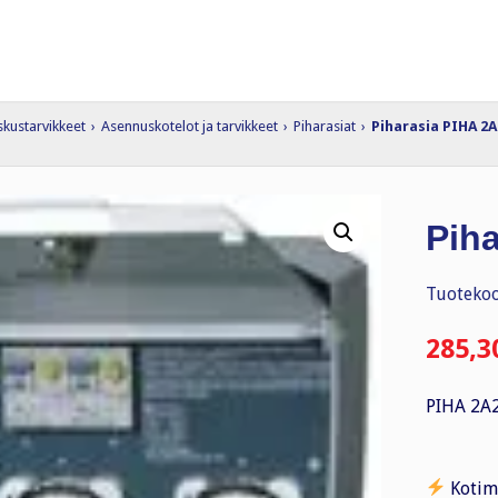
skustarvikkeet
›
Asennuskotelot ja tarvikkeet
›
Piharasiat
›
Piharasia PIHA 2
Pih
Tuotekoo
285,3
PIHA 2A
Kotim