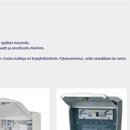
 tyylikäs muotoilu.
atti ja anodisoitu Alumiini.
a. Useita malleja eri kojeyhdistelmin. Pylväsasennus, selät vastakkain tai seinä-