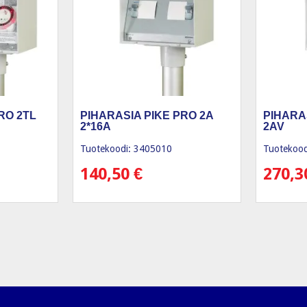
RO 2TL
PIHARASIA PIKE PRO 2A
PIHARA
2*16A
2AV
Tuotekoodi: 3405010
Tuotekood
140,50
€
270,