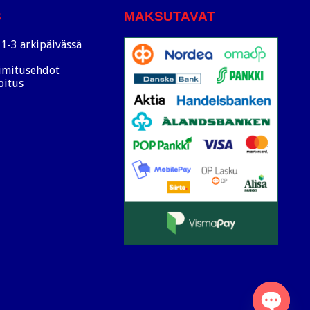
S
MAKSUTAVAT
1-3 arkipäivässä
oimitusehdot
oitus