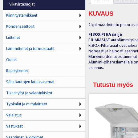
Vikavirtasuojat
KUVAUS
Kiinnitystarvikkeet
2 kpl maadoitettu pistorasia
Kondensaattorit
FIBOX PIHA sarja
Liittimet
PIHARASIAT autolämmitykseen
FIBOX-Piharasiat ovat oikea v
Lämmittimet ja termostaatit
Nopeasti ja helposti asennett
Markkinoiden suosituimmat mu
Outlet
Alumiini-piharasiamalleja on 
asennus.
Rajakytkimet
Sähköautojen latausasemat
Tutustu myös
Tikashyllyt ja valaisinkiskot
Työkalut ja mittalaitteet
Valaistus
Vastukset
Vääntimet ja kytkimet