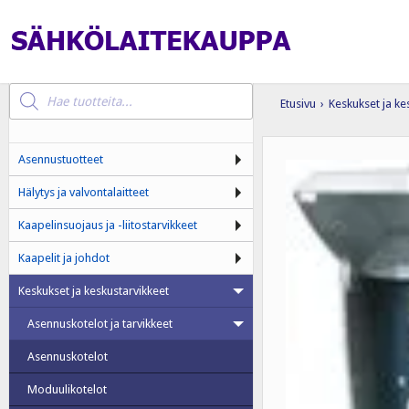
Products
search
Etusivu
›
Keskukset ja ke
Asennustuotteet
Hälytys ja valvontalaitteet
Kaapelinsuojaus ja -liitostarvikkeet
Kaapelit ja johdot
Keskukset ja keskustarvikkeet
Asennuskotelot ja tarvikkeet
Asennuskotelot
Moduulikotelot