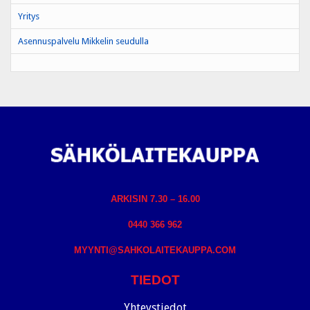
Yritys
Asennuspalvelu Mikkelin seudulla
ARKISIN 7.30 – 16.00
0440 366 962
MYYNTI@SAHKOLAITEKAUPPA.COM
TIEDOT
Yhteystiedot