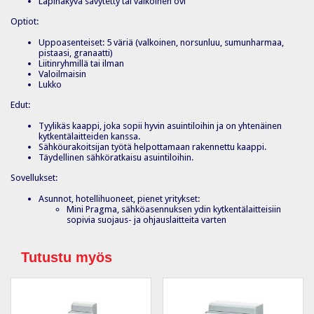
Läpinäkyvä sävytetty tai valkoinen ovi
Optiot:
Uppoasenteiset: 5 väriä (valkoinen, norsunluu, sumunharmaa,
pistaasi, granaatti)
Liitinryhmillä tai ilman
Valoilmaisin
Lukko
Edut:
Tyylikäs kaappi, joka sopii hyvin asuintiloihin ja on yhtenäinen
kytkentälaitteiden kanssa.
Sähköurakoitsijan työtä helpottamaan rakennettu kaappi.
Täydellinen sähköratkaisu asuintiloihin.
Sovellukset:
Asunnot, hotellihuoneet, pienet yritykset:
Mini Pragma, sähköasennuksen ydin kytkentälaitteisiin
sopivia suojaus- ja ohjauslaitteita varten
Tutustu myös