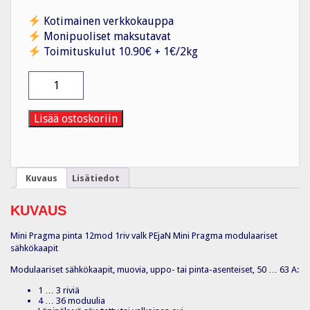
Kotimainen verkkokauppa
Monipuoliset maksutavat
Toimituskulut 10.90€ + 1€/2kg
Moduulikotelo
pinta
PS
Mini
Lisää ostoskoriin
Pragma
pinta
12mod
1r
Kuvaus
Lisätiedot
val
määrä
KUVAUS
Mini Pragma pinta 12mod 1riv valk PEjaN Mini Pragma modulaariset
sähkökaapit
Modulaariset sähkökaapit, muovia, uppo- tai pinta-asenteiset, 50 … 63 A:
1 … 3 riviä
4 … 36 moduulia