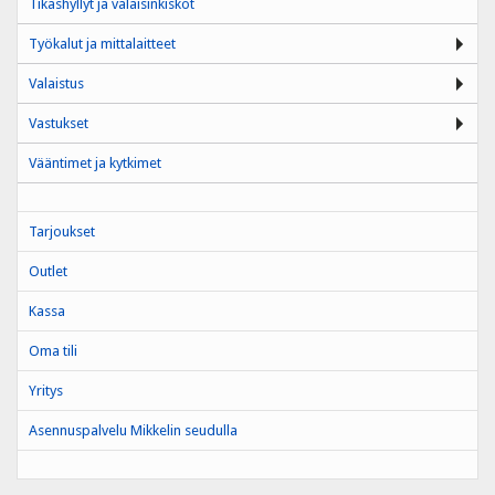
Tikashyllyt ja valaisinkiskot
Työkalut ja mittalaitteet
Valaistus
Vastukset
Vääntimet ja kytkimet
Tarjoukset
Outlet
Kassa
Oma tili
Yritys
Asennuspalvelu Mikkelin seudulla