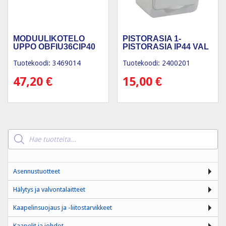
MODUULIKOTELO
PISTORASIA 1-
UPPO OBFIU36CIP40
PISTORASIA IP44 VAL
Tuotekoodi: 3469014
Tuotekoodi: 2400201
47,20
€
15,00
€
Products
search
Asennustuotteet
Hälytys ja valvontalaitteet
Kaapelinsuojaus ja -liitostarvikkeet
Kaapelit ja johdot