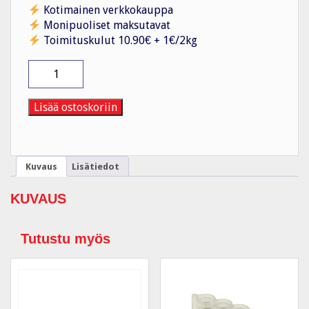
Kotimainen verkkokauppa
Monipuoliset maksutavat
Toimituskulut 10.90€ + 1€/2kg
Jatkosholkki
XMAC
22185
määrä
Lisää ostoskoriin
Kuvaus
Lisätiedot
KUVAUS
Tutustu myös