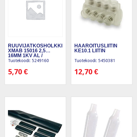
RUUVIJATKOSHOLKKI
HAAROITUSLIITIN
XMAB 15016 2,5…
KE10.1 LIITIN
16MM 1KV AL /
Tuotekoodi: 5249160
Tuotekoodi: 5450381
5,70
€
12,70
€