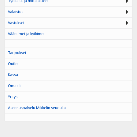
Työkalut ja mittalaitteet
Valaistus
Vastukset
Vääntimet ja kytkimet
Tarjoukset
Outlet
Kassa
Oma tili
Yritys
Asennuspalvelu Mikkelin seudulla