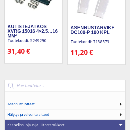
KUTISTEJATKOS
ASENNUSTARVIKE
XVRG 15016 4×2,5…16
DC100-P 100 KPL
MM²
Tuotekoodi: 5249290
Tuotekoodi: 7138573
31,40
€
11,20
€
Products
search
Asennustuotteet
Hälytys ja valvontalaitteet
Kaapelinsuojaus ja -liitostarvikkeet