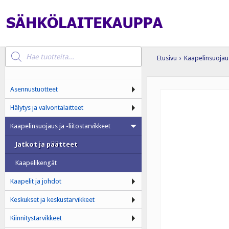
Products
search
Etusivu
›
Kaapelinsuojaus 
Asennustuotteet
Hälytys ja valvontalaitteet
Kaapelinsuojaus ja -liitostarvikkeet
Jatkot ja päätteet
Kaapelikengät
Kaapelit ja johdot
Keskukset ja keskustarvikkeet
Kiinnitystarvikkeet