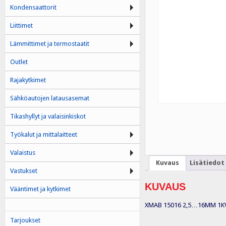
Kondensaattorit
Liittimet
Lämmittimet ja termostaatit
Outlet
Rajakytkimet
Sähköautojen latausasemat
Tikashyllyt ja valaisinkiskot
Työkalut ja mittalaitteet
Valaistus
Kuvaus
Lisätiedot
Vastukset
KUVAUS
Vääntimet ja kytkimet
XMAB 15016 2,5…16MM 1KV A
Tarjoukset