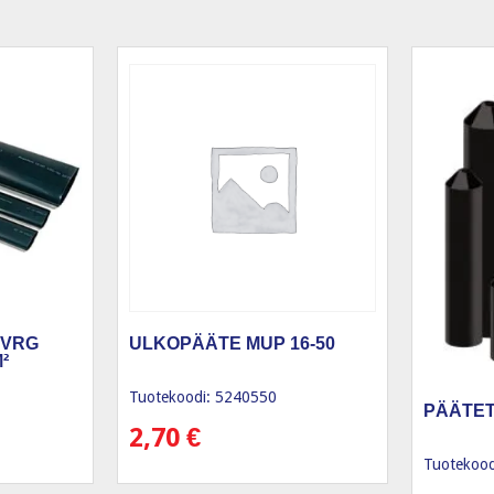
XVRG
ULKOPÄÄTE MUP 16-50
²
Tuotekoodi: 5240550
PÄÄTET
2,70
€
Tuotekood