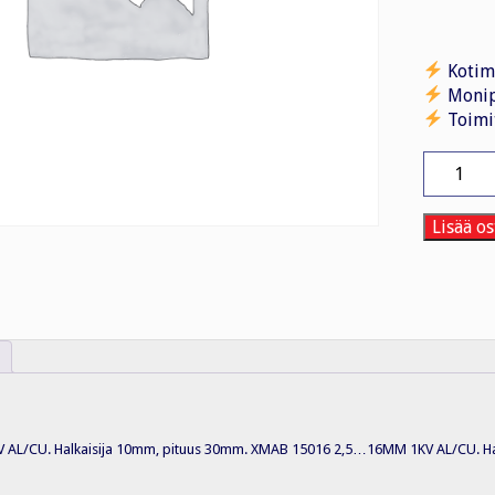
Kotim
Monip
Toimi
Ruuvijat
XMAB
15016
2,5...16
Lisää os
1KV
AL
/
määrä
L/CU. Halkaisija 10mm, pituus 30mm. XMAB 15016 2,5…16MM 1KV AL/CU. Hal