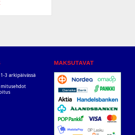
€
S
MAKSUTAVAT
1-3 arkipäivässä
oimitusehdot
oitus