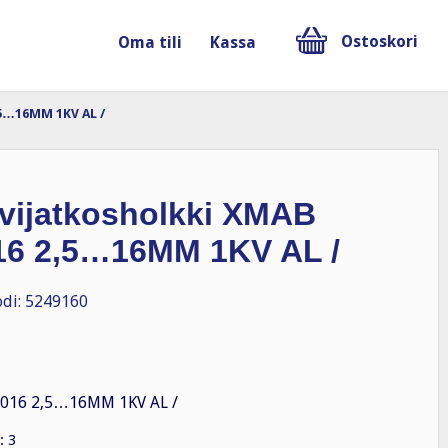
Ostoskori
Oma tili
Kassa
,5…16MM 1KV AL /
vijatkosholkki XMAB
16 2,5…16MM 1KV AL /
di: 5249160
016 2,5…16MM 1KV AL /
: 3