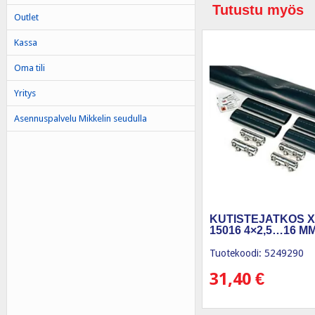
Tutustu myös
Outlet
Kassa
Oma tili
Yritys
Asennuspalvelu Mikkelin seudulla
KUTISTEJATKOS 
15016 4×2,5…16 MM
Tuotekoodi: 5249290
31,40
€