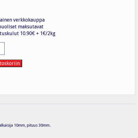
ainen verkkokauppa
uoliset maksutavat
tuskulut 10.90€ + 1€/2kg
kosholkki
MM
toskoriin
kaisija 10mm, pituus 30mm.