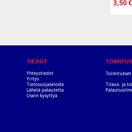
3,50
TIEDOT
TOIMITU
Yhteystiedot
Toimitukset 
Yritys
Tietosuojaseloste
Tilaus- ja t
Lähetä palautetta
Palautusilm
Usein kysyttyä