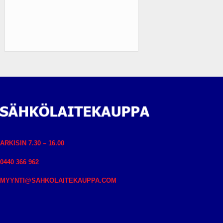
ARKISIN 7.30 – 16.00
0440 366 962
MYYNTI@SAHKOLAITEKAUPPA.COM