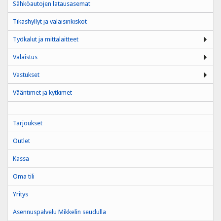
Sähköautojen latausasemat
Tikashyllyt ja valaisinkiskot
Työkalut ja mittalaitteet
Valaistus
Vastukset
Vääntimet ja kytkimet
Tarjoukset
Outlet
Kassa
Oma tili
Yritys
Asennuspalvelu Mikkelin seudulla