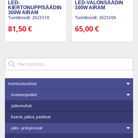
LED-
LED-VALONSÄÄDIN
KIERTONUPPISÄÄDIN
100W AIRAM
300W AIRAM
Tuotekoodi: 2623310
Tuotekoodi: 2623306
81,50
€
65,00
€
Products
search
Asennustuotteet
Asennusputket
Jatkomuhvit
Kaaret, jatkot, päätteet
Jako- ja kojerasiat