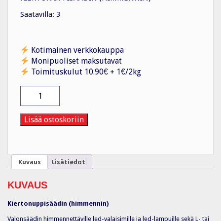
Saatavilla: 3
Kotimainen verkkokauppa
Monipuoliset maksutavat
Toimituskulut 10.90€ + 1€/2kg
LED-
Valonsäädin
100W
Airam
Lisää ostoskoriin
määrä
Kuvaus
Lisätiedot
KUVAUS
Kiertonuppisäädin (himmennin)
Valonsäädin himmennettäville led-valaisimille ja led-lampuille sekä L- tai