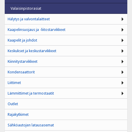
Valaisinpistorasiat
Hälytys ja valvontalaitteet
Kaapelinsuojaus ja -liitostarvikkeet
Kaapelit ja johdot
Keskukset ja keskustarvikkeet
Kiinnitystarvikkeet
Kondensaattorit
Liittimet
Lämmittimet ja termostaatit
Outlet
Rajakytkimet
Sähköautojen latausasemat