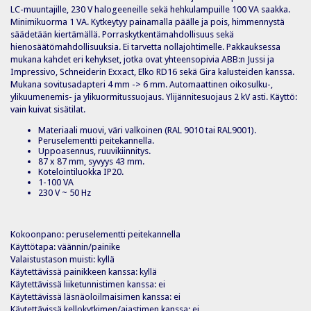
LC-muuntajille, 230 V halogeeneille sekä hehkulampuille 100 VA saakka.
Minimikuorma 1 VA. Kytkeytyy painamalla päälle ja pois, himmennystä
säädetään kiertämällä. Porraskytkentämahdollisuus sekä
hienosäätömahdollisuuksia. Ei tarvetta nollajohtimelle. Pakkauksessa
mukana kahdet eri kehykset, jotka ovat yhteensopivia ABB:n Jussi ja
Impressivo, Schneiderin Exxact, Elko RD16 sekä Gira kalusteiden kanssa.
Mukana sovitusadapteri 4 mm -> 6 mm. Automaattinen oikosulku-,
ylikuumenemis- ja ylikuormitussuojaus. Ylijännitesuojaus 2 kV asti. Käyttö:
vain kuivat sisätilat.
Materiaali muovi, väri valkoinen (RAL 9010 tai RAL9001).
Peruselementti peitekannella.
Uppoasennus, ruuvikiinnitys.
87 x 87 mm, syvyys 43 mm.
Kotelointiluokka IP20.
1-100 VA
230 V ~ 50 Hz
Kokoonpano: peruselementti peitekannella
Käyttötapa: väännin/painike
Valaistustason muisti: kyllä
Käytettävissä painikkeen kanssa: kyllä
Käytettävissä liiketunnistimen kanssa: ei
Käytettävissä läsnäoloilmaisimen kanssa: ei
Käytettävissä kellokytkimen/ajastimen kanssa: ei