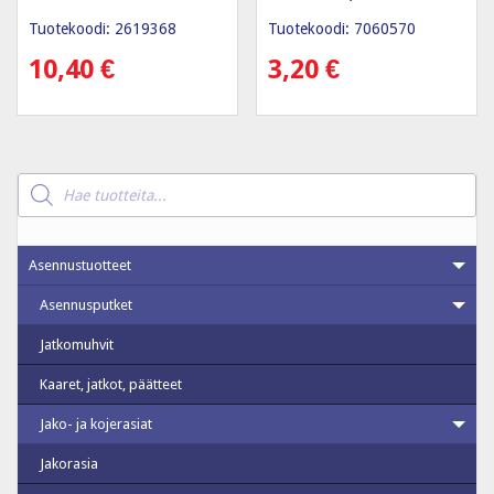
Tuotekoodi: 2619368
Tuotekoodi: 7060570
10,40
€
3,20
€
Products
search
Asennustuotteet
Asennusputket
Jatkomuhvit
Kaaret, jatkot, päätteet
Jako- ja kojerasiat
Jakorasia