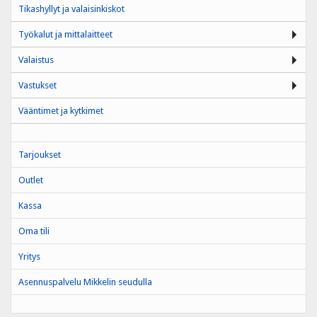
Tikashyllyt ja valaisinkiskot
Työkalut ja mittalaitteet
Valaistus
Vastukset
Vääntimet ja kytkimet
Tarjoukset
Outlet
Kassa
Oma tili
Yritys
Asennuspalvelu Mikkelin seudulla