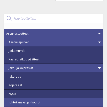
Products
search
Asennustuotteet
Asennusputket
Jatkomuhvit
Kaaret, jatkot, päätteet
Jako- ja kojerasiat
Jakorasia
Kojerasiat
Nysät
Johtokanavat ja -kourut