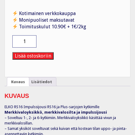
Kotimainen verkkokauppa
Monipuoliset maksutavat
Toimituskulut 10.90€ + 1€/2kg
Impulssijousi
IMPULSSIJOUSI
KYTKIMILLE
määrä
Lisää ostoskoriin
Kuvaus
Lisätiedot
KUVAUS
ELKO RS16 Impulssijousi RS16 ja Plus-sarjojen kytkimille
Merkkivaloyksikkö, merkkivalosilta ja impulssijousi
– Soveltuu 1-, 2- ja 6-kytkimiin. Merkkivaloyksikkö käsittää vivun ja
merkkivalosillan.
– Samat yksiköt soveltuvat sekä kuivan että kostean tilan uppo- ja pinta-
asennettaviin kytkimiin.