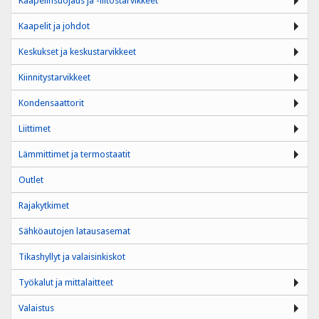
Kaapelinsuojaus ja -liitostarvikkeet
Kaapelit ja johdot
Keskukset ja keskustarvikkeet
Kiinnitystarvikkeet
Kondensaattorit
Liittimet
Lämmittimet ja termostaatit
Outlet
Rajakytkimet
Sähköautojen latausasemat
Tikashyllyt ja valaisinkiskot
Työkalut ja mittalaitteet
Valaistus