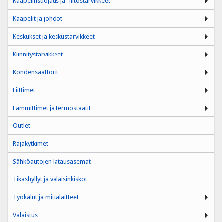
Kaapelinsuojaus ja -liitostarvikkeet
Kaapelit ja johdot
Keskukset ja keskustarvikkeet
Kiinnitystarvikkeet
Kondensaattorit
Liittimet
Lämmittimet ja termostaatit
Outlet
Rajakytkimet
Sähköautojen latausasemat
Tikashyllyt ja valaisinkiskot
Työkalut ja mittalaitteet
Valaistus