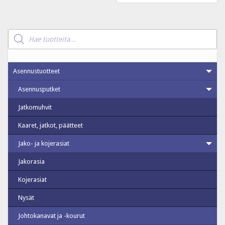
Products
search
Asennustuotteet
Asennusputket
Jatkomuhvit
Kaaret, jatkot, päätteet
Jako- ja kojerasiat
Jakorasia
Kojerasiat
Nysät
Johtokanavat ja -kourut