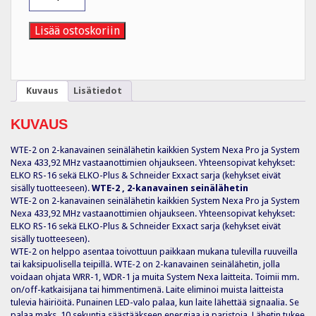
WTE-
2
määrä
Lisää ostoskoriin
Kuvaus
Lisätiedot
KUVAUS
WTE-2 on 2-kanavainen seinälähetin kaikkien System Nexa Pro ja System
Nexa 433,92 MHz vastaanottimien ohjaukseen. Yhteensopivat kehykset:
ELKO RS-16 sekä ELKO-Plus & Schneider Exxact sarja (kehykset eivät
sisälly tuotteeseen).
WTE-2 , 2-kanavainen seinälähetin
WTE-2 on 2-kanavainen seinälähetin kaikkien System Nexa Pro ja System
Nexa 433,92 MHz vastaanottimien ohjaukseen. Yhteensopivat kehykset:
ELKO RS-16 sekä ELKO-Plus & Schneider Exxact sarja (kehykset eivät
sisälly tuotteeseen).
WTE-2 on helppo asentaa toivottuun paikkaan mukana tulevilla ruuveilla
tai kaksipuolisella teipillä. WTE-2 on 2-kanavainen seinälähetin, jolla
voidaan ohjata WRR-1, WDR-1 ja muita System Nexa laitteita. Toimii mm.
on/off-katkaisijana tai himmentimenä. Laite eliminoi muista laitteista
tulevia häiriöitä. Punainen LED-valo palaa, kun laite lähettää signaalia. Se
palaa maks. 10 sekuntia säästääkseen energiaa ja paristoja. Lähetin tukee