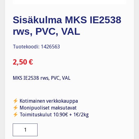
Sisäkulma MKS IE2538
rws, PVC, VAL
Tuotekoodi: 1426563
2,50
€
MKS IE2538 rws, PVC, VAL
Kotimainen verkkokauppa
Monipuoliset maksutavat
Toimituskulut 10.90€ + 1€/2kg
Sisäkulma
MKS
IE2538