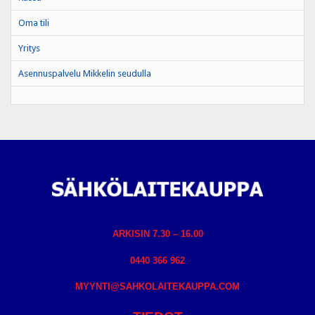
Oma tili
Yritys
Asennuspalvelu Mikkelin seudulla
ARKISIN 7.30 – 16.00
0440 366 962
MYYNTI@SAHKOLAITEKAUPPA.COM