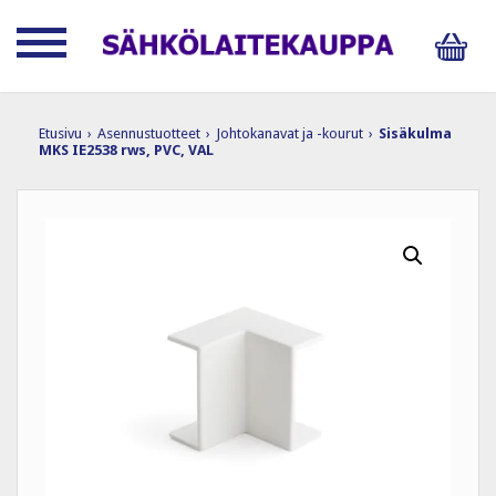
Etusivu
›
Asennustuotteet
›
Johtokanavat ja -kourut
›
Sisäkulma
MKS IE2538 rws, PVC, VAL