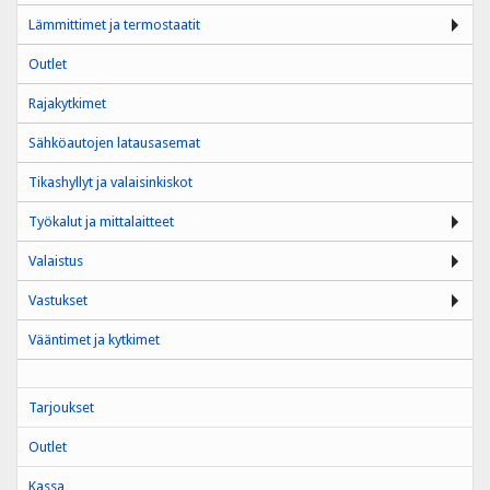
Lämmittimet ja termostaatit
Outlet
Rajakytkimet
Sähköautojen latausasemat
Tikashyllyt ja valaisinkiskot
Työkalut ja mittalaitteet
Valaistus
Vastukset
Vääntimet ja kytkimet
Tarjoukset
Outlet
Kassa