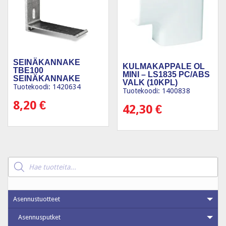
SEINÄKANNAKE
KULMAKAPPALE OL
TBE100
MINI – LS1835 PC/ABS
SEINÄKANNAKE
VALK (10KPL)
100MM
Tuotekoodi: 1420634
Tuotekoodi: 1400838
8,20
€
42,30
€
Products
search
Asennustuotteet
Asennusputket