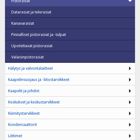
Pistorasiat
Datarasiat ja telerasiat
Kanavarasiat
Pinnalliset pistorasiat ja- tulpat
Upotettavat pistorasiat
Valaisinpistorasiat
Hälytys ja valvontalaitteet
Kaapelinsuojaus ja -liitostarvikkeet
Kaapelit ja johdot
Keskukset ja keskustarvikkeet
Kiinnitystarvikkeet
Kondensaattorit
Liittimet