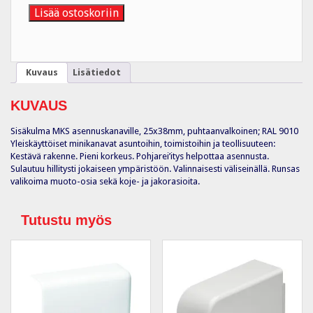
rws,
Lisää ostoskoriin
PVC,
VAL
määrä
Kuvaus
Lisätiedot
KUVAUS
Sisäkulma MKS asennuskanaville, 25x38mm, puhtaanvalkoinen; RAL 9010
Yleiskäyttöiset minikanavat asuntoihin, toimistoihin ja teollisuuteen:
Kestävä rakenne. Pieni korkeus. Pohjarei’itys helpottaa asennusta.
Sulautuu hillitysti jokaiseen ympäristöön. Valinnaisesti väliseinällä. Runsas
valikoima muoto-osia sekä koje- ja jakorasioita.
Tutustu myös