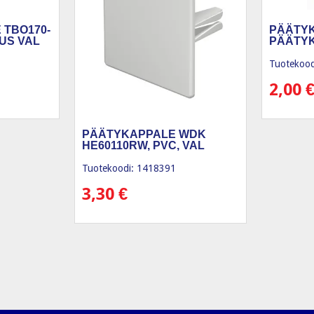
 TBO170-
PÄÄTY
LUS VAL
PÄÄTY
Tuotekood
2,00
PÄÄTYKAPPALE WDK
HE60110RW, PVC, VAL
Tuotekoodi: 1418391
3,30
€