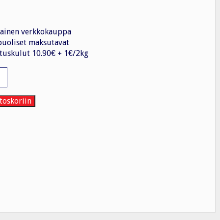
ainen verkkokauppa
uoliset maksutavat
tuskulut 10.90€ + 1€/2kg
ma
RW,
toskoriin