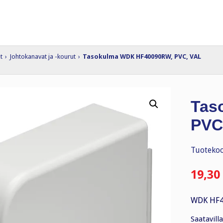
t
›
Johtokanavat ja -kourut
›
Tasokulma WDK HF40090RW, PVC, VAL
Tas
PVC
Tuotekoo
19,30
WDK HF4
Saatavilla