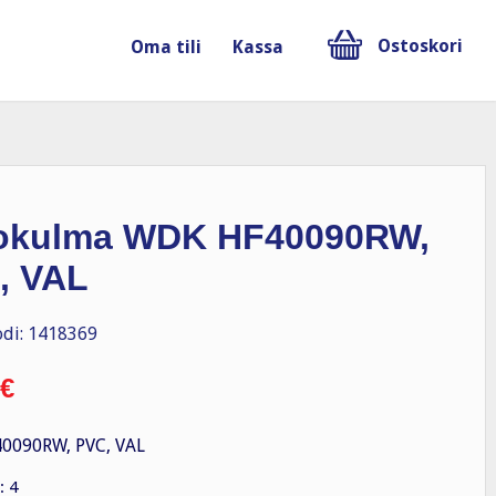
Ostoskori
Oma tili
Kassa
okulma WDK HF40090RW,
, VAL
di: 1418369
€
0090RW, PVC, VAL
: 4