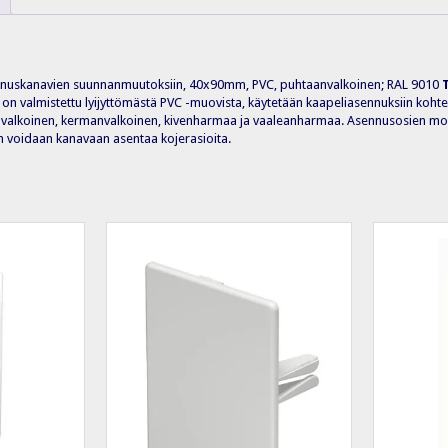
nuskanavien suunnanmuutoksiin, 40x90mm, PVC, puhtaanvalkoinen; RAL 9010
on valmistettu lyijyttömästä PVC -muovista, käytetään kaapeliasennuksiin koh
valkoinen, kermanvalkoinen, kivenharmaa ja vaaleanharmaa. Asennusosien moni
m voidaan kanavaan asentaa kojerasioita.