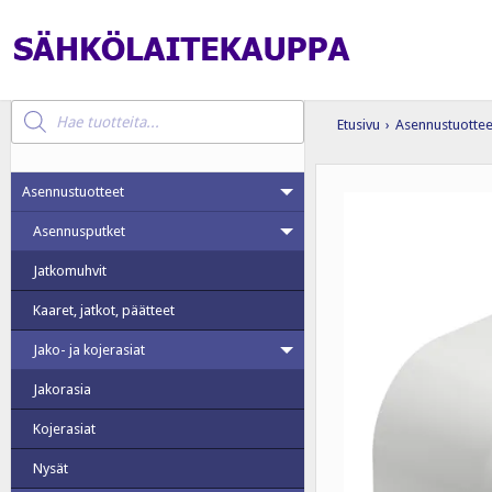
Products
search
Etusivu
›
Asennustuottee
Asennustuotteet
Asennusputket
Jatkomuhvit
Kaaret, jatkot, päätteet
Jako- ja kojerasiat
Jakorasia
Kojerasiat
Nysät