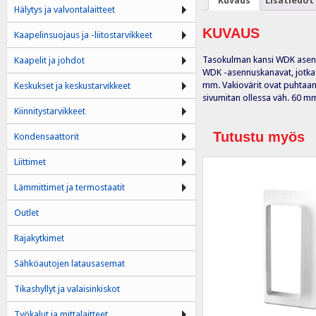
Kuvaus
Lisätiedot
Hälytys ja valvontalaitteet
KUVAUS
Kaapelinsuojaus ja -liitostarvikkeet
Tasokulman kansi WDK asen
Kaapelit ja johdot
WDK -asennuskanavat, jotka 
mm. Vakiovärit ovat puhtaan
Keskukset ja keskustarvikkeet
sivumitan ollessa väh. 60 m
Kiinnitystarvikkeet
Tutustu myös
Kondensaattorit
Liittimet
Lämmittimet ja termostaatit
Outlet
Rajakytkimet
Sähköautojen latausasemat
Tikashyllyt ja valaisinkiskot
Työkalut ja mittalaitteet