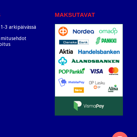
S
MAKSUTAVAT
1-3 arkipäivässä
oimitusehdot
oitus