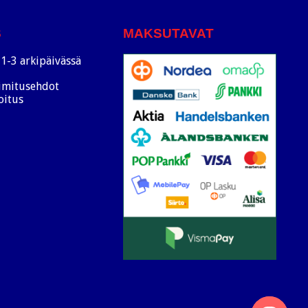
S
MAKSUTAVAT
1-3 arkipäivässä
oimitusehdot
oitus