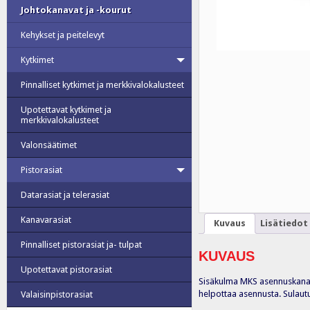
Johtokanavat ja -kourut
Kehykset ja peitelevyt
Kytkimet
Pinnalliset kytkimet ja merkkivalokalusteet
Upotettavat kytkimet ja
merkkivalokalusteet
Valonsäätimet
Pistorasiat
Datarasiat ja telerasiat
Kanavarasiat
Kuvaus
Lisätiedot
Pinnalliset pistorasiat ja- tulpat
KUVAUS
Upotettavat pistorasiat
Sisäkulma MKS asennuskanavil
helpottaa asennusta. Sulautuu
Valaisinpistorasiat