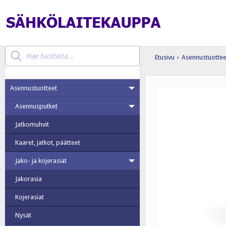
Products
search
Etusivu
›
Asennustuottee
Asennustuotteet
Asennusputket
Jatkomuhvit
Kaaret, jatkot, päätteet
Jako- ja kojerasiat
Jakorasia
Kojerasiat
Nysät