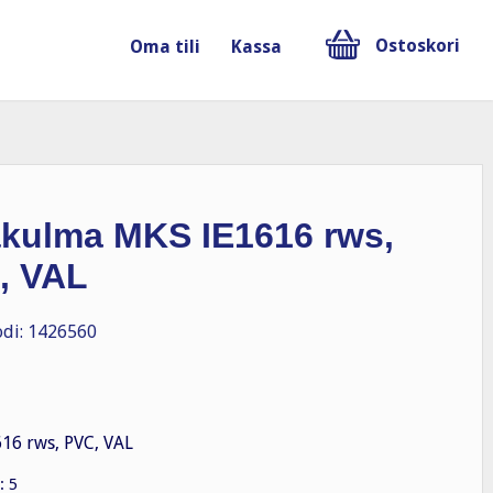
Ostoskori
Oma tili
Kassa
äkulma MKS IE1616 rws,
, VAL
di: 1426560
16 rws, PVC, VAL
: 5