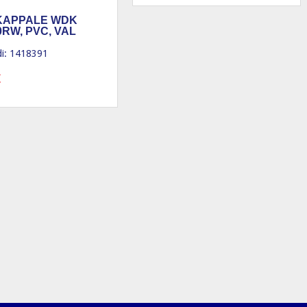
KAPPALE WDK
0RW, PVC, VAL
i: 1418391
€