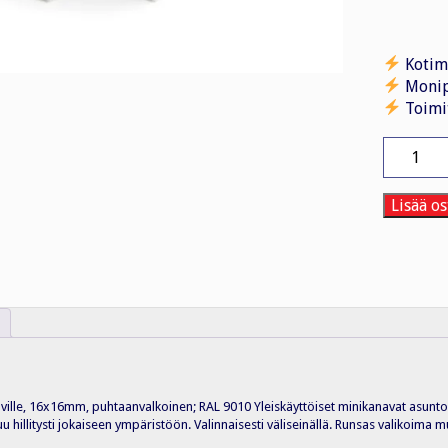
Kotim
Monip
Toimi
Sisäkulm
MKS
IE1616
rws,
Lisää os
PVC,
VAL
määrä
le, 16x16mm, puhtaanvalkoinen; RAL 9010 Yleiskäyttöiset minikanavat asuntoihin,
 hillitysti jokaiseen ympäristöön. Valinnaisesti väliseinällä. Runsas valikoima m