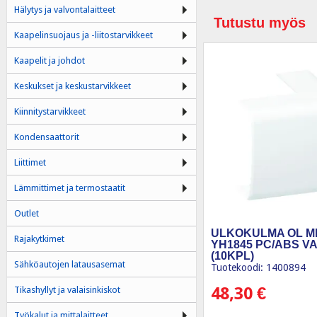
Hälytys ja valvontalaitteet
Tutustu myös
Kaapelinsuojaus ja -liitostarvikkeet
Kaapelit ja johdot
Keskukset ja keskustarvikkeet
Kiinnitystarvikkeet
Kondensaattorit
Liittimet
Lämmittimet ja termostaatit
Outlet
ULKOKULMA OL MI
Rajakytkimet
YH1845 PC/ABS V
(10KPL)
Sähköautojen latausasemat
Tuotekoodi: 1400894
48,30
€
Tikashyllyt ja valaisinkiskot
Työkalut ja mittalaitteet