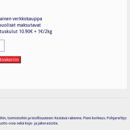
ainen verkkokauppa
uoliset maksutavat
tuskulut 10.90€ + 1€/2kg
a
toskoriin
 toimistoihin ja teollisuuteen: Kestävä rakenne. Pieni korkeus. Pohjarei’itys
uoto-osia sekä koje- ja jakorasioita.