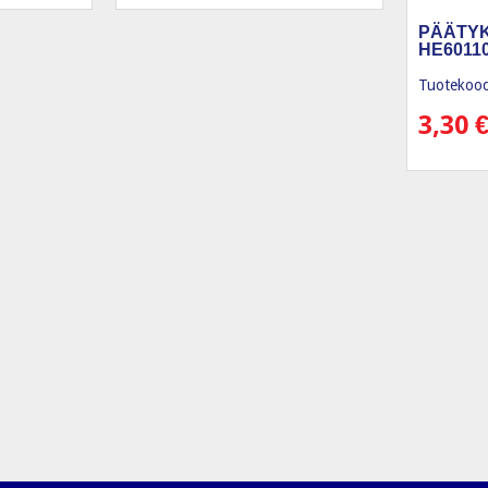
PÄÄTY
HE6011
Tuotekood
3,30