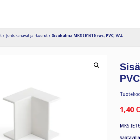
t
›
Johtokanavat ja -kourut
›
Sisäkulma MKS IE1616 rws, PVC, VAL
Sis
PVC
Tuotekoo
1,40
€
MKS IE16
Saatavilla