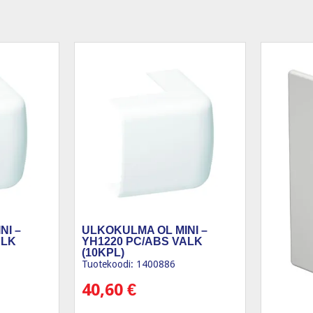
NI –
ULKOKULMA OL MINI –
ALK
YH1220 PC/ABS VALK
(10KPL)
Tuotekoodi: 1400886
40,60
€