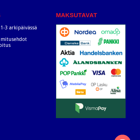
S
MAKSUTAVAT
1-3 arkipäivässä
oimitusehdot
oitus