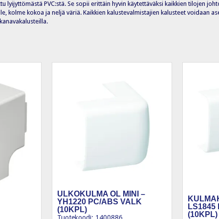
u lyijyttömästä PVC:stä. Se sopii erittäin hyvin käytettäväksi kaikkien tilojen j
le, kolme kokoa ja neljä väriä. Kaikkien kalustevalmistajien kalusteet voidaan as
kanavakalusteilla.
ULKOKULMA OL MINI –
KULMAK
YH1220 PC/ABS VALK
LS1845
(10KPL)
(10KPL)
Tuotekoodi: 1400886