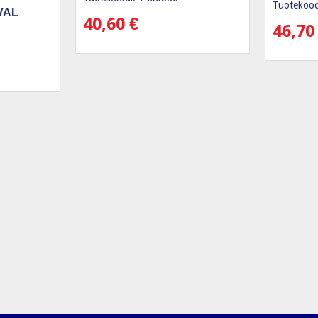
Tuotekood
VAL
40,60
€
46,7