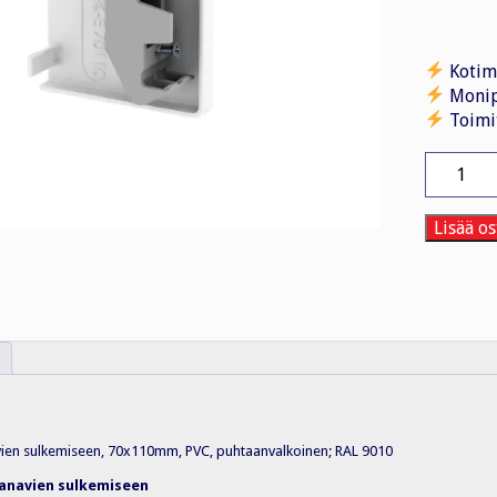
Kotim
Monip
Toimi
Päätykap
GK-
E70110R
PVC,
Lisää os
VAL
määrä
ien sulkemiseen, 70x110mm, PVC, puhtaanvalkoinen; RAL 9010
anavien sulkemiseen