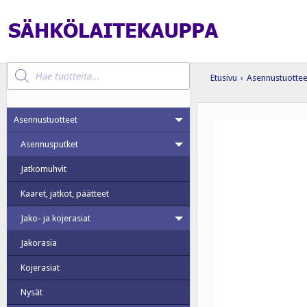
Products
search
Etusivu
›
Asennustuottee
Asennustuotteet
Asennusputket
Jatkomuhvit
Kaaret, jatkot, päätteet
Jako- ja kojerasiat
Jakorasia
Kojerasiat
Nysät