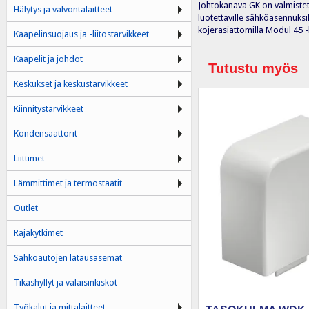
Johtokanava GK on valmistett
Hälytys ja valvontalaitteet
luotettaville sähköasennuksil
kojerasiattomilla Modul 45 -
Kaapelinsuojaus ja -liitostarvikkeet
Kaapelit ja johdot
Tutustu myös
Keskukset ja keskustarvikkeet
Kiinnitystarvikkeet
Kondensaattorit
Liittimet
Lämmittimet ja termostaatit
Outlet
Rajakytkimet
Sähköautojen latausasemat
Tikashyllyt ja valaisinkiskot
Työkalut ja mittalaitteet