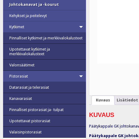
Johtokanavat ja -kourut
Kehykset ja peitelevyt
Kytkimet
Pinnalliset kytkimet ja merkkivalokalusteet
Upotettavat kytkimet ja
merkkivalokalusteet
Valonsäätimet
Pistorasiat
Datarasiat ja telerasiat
Kanavarasiat
Kuvaus
Lisätiedot
Pinnalliset pistorasiat ja- tulpat
KUVAUS
Upotettavat pistorasiat
Päätykappale GK johtokanav
Valaisinpistorasiat
Päätykappale GK johtok