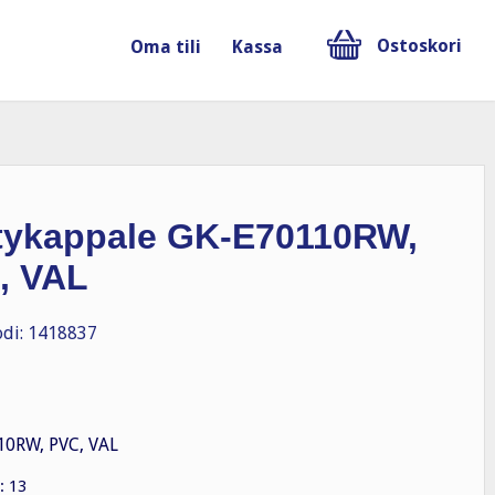
Ostoskori
Oma tili
Kassa
tykappale GK-E70110RW,
, VAL
di: 1418837
10RW, PVC, VAL
: 13