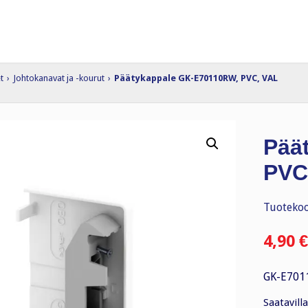
t
›
Johtokanavat ja -kourut
›
Päätykappale GK-E70110RW, PVC, VAL
Pää
PVC
Tuotekoo
4,90
€
GK-E701
Saatavilla