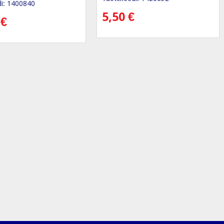
i: 1400840
5,50
€
0
€