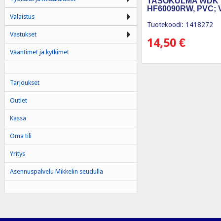
TASOKULMA WDK
HF60090RW, PVC; 
Valaistus
Tuotekoodi: 1418272
Vastukset
14,50
€
Vääntimet ja kytkimet
Tarjoukset
Outlet
Kassa
Oma tili
Yritys
Asennuspalvelu Mikkelin seudulla