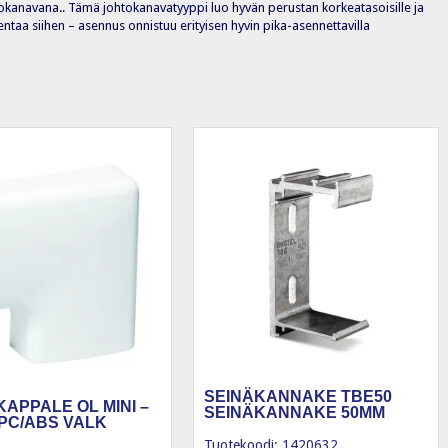
ohtokanavana.. Tämä johtokanavatyyppi luo hyvän perustan korkeatasoisille ja
entaa siihen – asennus onnistuu erityisen hyvin pika-asennettavilla
SEINÄKANNAKE TBE50
APPALE OL MINI –
SEINÄKANNAKE 50MM
 PC/ABS VALK
Tuotekoodi: 1420632