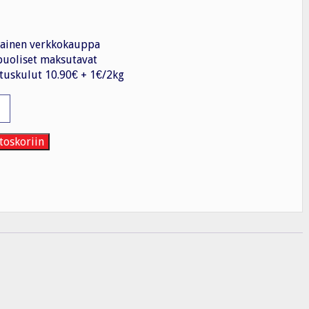
ainen verkkokauppa
uoliset maksutavat
tuskulut 10.90€ + 1€/2kg
pale
W,
toskoriin