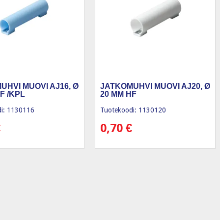
UHVI MUOVI AJ16, Ø
JATKOMUHVI MUOVI AJ20, Ø
F /KPL
20 MM HF
i: 1130116
Tuotekoodi: 1130120
€
0,70
€