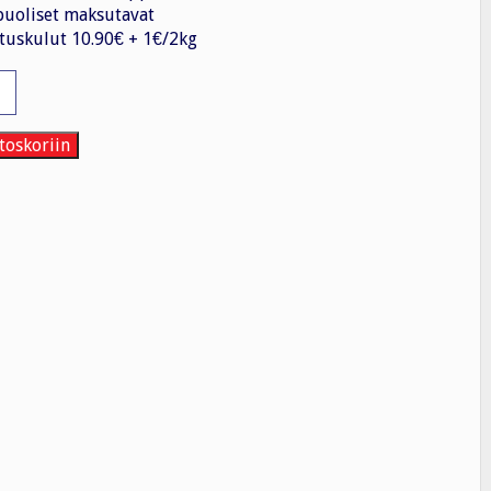
uoliset maksutavat
tuskulut 10.90€ + 1€/2kg
vi
toskoriin