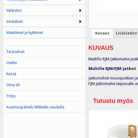
Valaistus
Vastukset
Vääntimet ja kytkimet
Kuvaus
Lisätiedot
KUVAUS
Tarjoukset
Multifix RJM Jatkomuhvi put
Outlet
Multifix RJM/FJM-jatkot
Kassa
Jatkomuhvit muoviputkien jat
FJM Jatkomuhvi taipuisalle a
Oma tili
Yritys
Tutustu myös
Asennuspalvelu Mikkelin seudulla