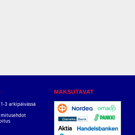
S
MAKSUTAVAT
1-3 arkipäivässä
oimitusehdot
oitus