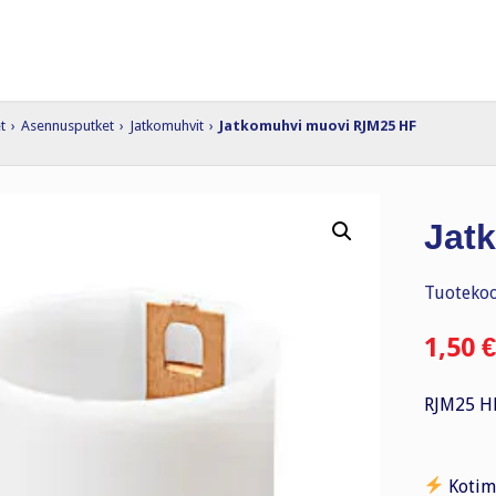
t
›
Asennusputket
›
Jatkomuhvit
›
Jatkomuhvi muovi RJM25 HF
Jat
Tuotekoo
1,50
€
RJM25 H
Kotim