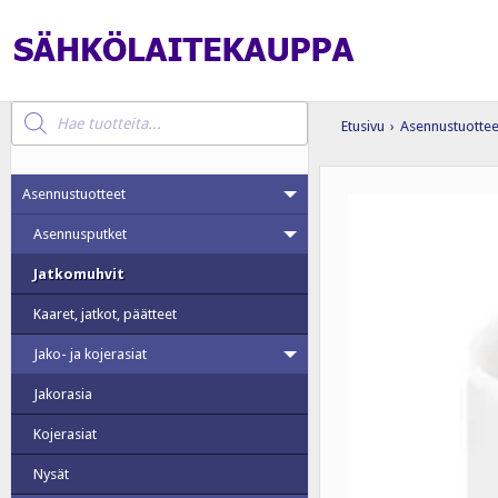
Products
search
Etusivu
›
Asennustuottee
Asennustuotteet
Asennusputket
Jatkomuhvit
Kaaret, jatkot, päätteet
Jako- ja kojerasiat
Jakorasia
Kojerasiat
Nysät