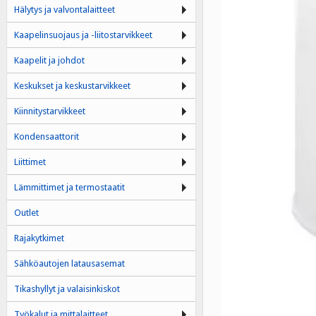
Hälytys ja valvontalaitteet
Kaapelinsuojaus ja -liitostarvikkeet
Kaapelit ja johdot
Keskukset ja keskustarvikkeet
Kiinnitystarvikkeet
Kondensaattorit
Liittimet
Lämmittimet ja termostaatit
Outlet
Rajakytkimet
Sähköautojen latausasemat
Tikashyllyt ja valaisinkiskot
Työkalut ja mittalaitteet