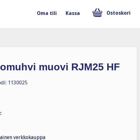
Ostoskori
Oma tili
Kassa
komuhvi muovi RJM25 HF
di: 1130025
F
ainen verkkokauppa