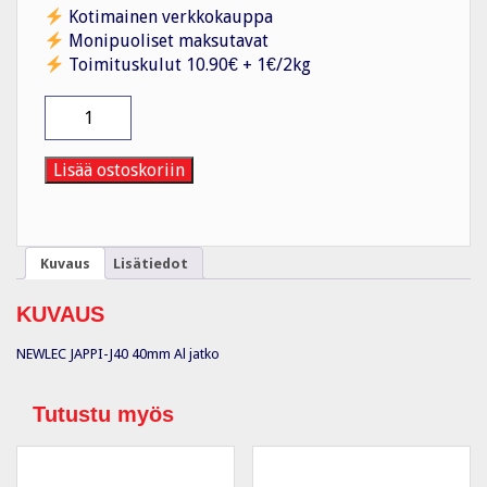
Kotimainen verkkokauppa
Monipuoliset maksutavat
Toimituskulut 10.90€ + 1€/2kg
Jatkomuhvi
metalli
JAPPI-
J40
Lisää ostoskoriin
40mm
Al
Jatko
määrä
Kuvaus
Lisätiedot
KUVAUS
NEWLEC JAPPI-J40 40mm Al jatko
Tutustu myös