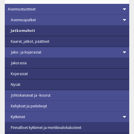
Asennustuotteet
Asennusputket
Jatkomuhvit
Kaaret, jatkot, päätteet
Jako- ja kojerasiat
Jakorasia
Kojerasiat
Nysät
Johtokanavat ja -kourut
Kehykset ja peitelevyt
Kytkimet
Pinnalliset kytkimet ja merkkivalokalusteet