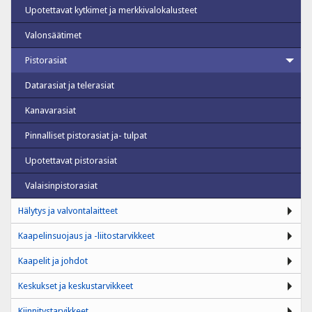
Upotettavat kytkimet ja merkkivalokalusteet
Valonsäätimet
Pistorasiat
Datarasiat ja telerasiat
Kanavarasiat
Pinnalliset pistorasiat ja- tulpat
Upotettavat pistorasiat
Valaisinpistorasiat
Hälytys ja valvontalaitteet
Kaapelinsuojaus ja -liitostarvikkeet
Kaapelit ja johdot
Keskukset ja keskustarvikkeet
Kiinnitystarvikkeet