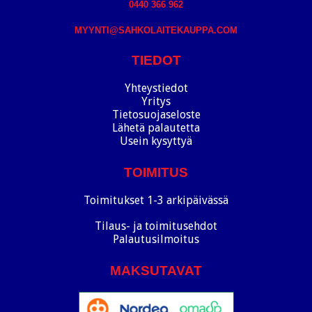
0440 366 962
MYYNTI@SAHKOLAITEKAUPPA.COM
TIEDOT
Yhteystiedot
Yritys
Tietosuojaseloste
Lähetä palautetta
Usein kysyttyä
TOIMITUS
Toimitukset 1-3 arkipäivässä
Tilaus- ja toimitusehdot
Palautusilmoitus
MAKSUTAVAT