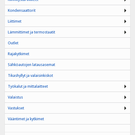
Kondensaattorit
Liittimet
Lämmittimet ja termostaatit
Outlet
Rajakytkimet
Sähköautojen latausasemat
Tikashyllyt ja valaisinkiskot
Työkalut ja mittalaitteet
Valaistus
Vastukset
Vääntimet ja kytkimet