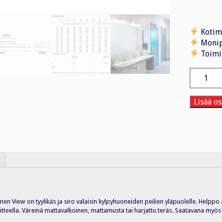
Kotim
Monip
Toimi
Seinävala
sisä
VIEW
16W
Lisää os
4K
IP44
VA
määrä
n View on tyylikäs ja siro valaisin kylpyhuoneiden peilien yläpuolelle. Helppo as
itteella. Väreinä mattavalkoinen, mattamusta tai harjattu teräs. Saatavana myös 