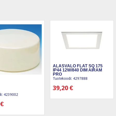
ALASVALO FLAT SQ 175
IP44 12W/840 DIM AIRAM
PRO
Tuotekoodi: 4297888
39,20
€
i: 4239002
0
€