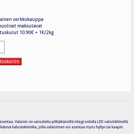
ainen verkkokauppa
uoliset maksutavat
tuskulut 10.90€ + 1€/2kg
isin
toskoriin
entaa. Valaisin on varustettu pitkäikäisellä integroidulla LED valonlähteellä
kätevä kalustekiinnike, jolla valaisimen voi asentaa myös hyllyn tai kaapin