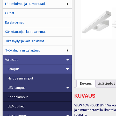
Lämmittimet ja termostaatit
Outlet
Rajakytkimet
Sähköautojen latausasemat
Tikashyllyt ja valaisinkiskot
Työkalut ja mittalaitteet
Valaistus
Lamput
Halogeenilamput
Kuvaus
Lisätiedot
LED-lamput
KUVAUS
Kohdelamput
VIEW 16W 4000K IP44 Valkoine
LED-putket
ja himmennetävällä liitäntäla
reunalle.
Loistelamput