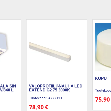
KUPU
ALAISIN
VALOPROFIILI/-NAUHA LED
/840 L
EXTEND G2 75 3000K
Tuotekood
Tuotekoodi: 4222313
75,9
78,90
€