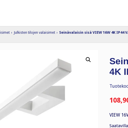
isimet
›
Julkisten tilojen valaisimet
›
Seinävalaisin sisä VIEW 16W 4K IP44 V
Sei
4K 
Tuotekoo
108,9
VIEW 16W
Saatavilla