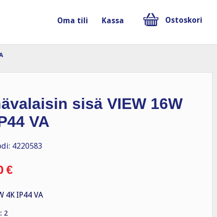
Ostoskori
Oma tili
Kassa
A
nävalaisin sisä VIEW 16W
IP44 VA
di: 4220583
0
€
 4K IP44 VA
: 2