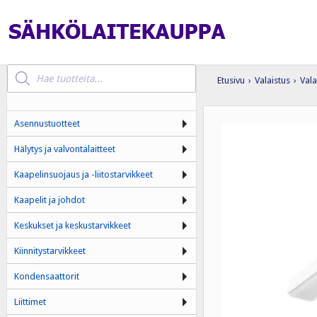
Products
search
Etusivu
›
Valaistus
›
Vala
Asennustuotteet
Hälytys ja valvontalaitteet
Kaapelinsuojaus ja -liitostarvikkeet
Kaapelit ja johdot
Keskukset ja keskustarvikkeet
Kiinnitystarvikkeet
Kondensaattorit
Liittimet