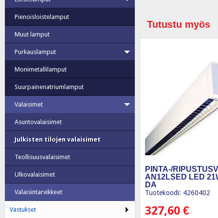
Pienoisloistelamput
Tutustu myös
Muut lamput
Purkauslamput
Monimetallilamput
Suurpainenatriumlamput
Valaisimet
Asuntovalaisimet
Julkisten tilojen valaisimet
Teollisuusvalaisimet
PINTA-/RIPUSTUSV
Ulkovalaisimet
AN12LSED LED 21W
DA
Valaisintarvikkeet
Tuotekoodi: 4260402
327,60
€
Vastukset