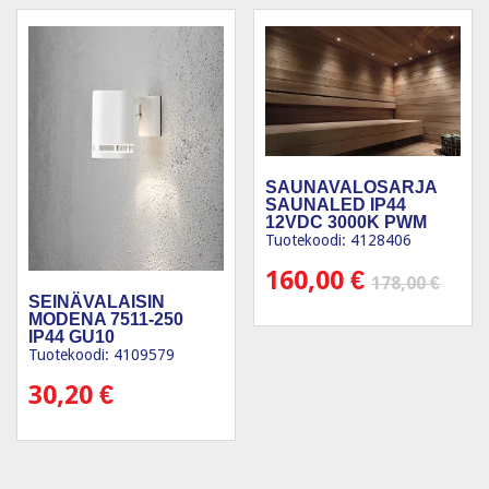
SAUNAVALOSARJA
SAUNALED IP44
12VDC 3000K PWM
LEDIFY
Tuotekoodi: 4128406
160,00
€
178,00
€
SEINÄVALAISIN
MODENA 7511-250
IP44 GU10
Tuotekoodi: 4109579
30,20
€