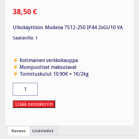
38,50
€
Ulkokäyttöön. Modena 7512-250 IP44 2xGU10 VA
Saatavilla: 1
Kotimainen verkkokauppa
Monipuoliset maksutavat
Toimituskulut 10.90€ + 1€/2kg
Seinävalaisin
Modena
7512-
250
Lisää ostoskoriin
2xGU10
määrä
Kuvaus
Lisätiedot