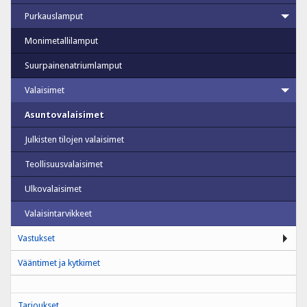
Purkauslamput
Monimetallilamput
Suurpainenatriumlamput
Valaisimet
Asuntovalaisimet
Julkisten tilojen valaisimet
Teollisuusvalaisimet
Ulkovalaisimet
Valaisintarvikkeet
Vastukset
Vääntimet ja kytkimet
Tarjoukset