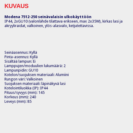
KUVAUS
Modena 7512-250 seinävalaisin ulkokäyttöön
IP44, 2xGU10 (valonlähde tilattava erikseen, max 2x35W), kirkas lasi ja
akryyliraidat, valkoinen, ylös-alasvalo, ketjutettavissa.
Seinäasennus: Kyllä
Pinta-asennus: Kyllä
Sisältää lampun: Ei
Lamppujen/moduulien lukumäärä: 2
Lampunpidin: GU10
Kotelon/suojuksen materiaali: Alumiini
Rungon väri: Valkoinen
Suojuksen materiaali: läpinäkyvä lasi
Kotelointiluokka (IP): IP44
Pituus/syvyys (mm): 145
Korkeus (mm): 240
Leveys (mm): 85