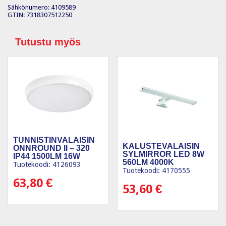
Sähkönumero: 4109589
GTIN: 7318307512250
Tutustu myös
TUNNISTINVALAISIN
KALUSTEVALAISIN
ONNROUND II – 320
SYLMIRROR LED 8W
IP44 1500LM 16W
560LM 4000K
830/840 RA
Tuotekoodi: 4126093
SYLVANIA
Tuotekoodi: 4170555
63,80
€
53,60
€