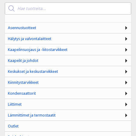
Products
search
Asennustuotteet
Hälytys ja valvontalaitteet
Kaapelinsuojaus ja -liitostarvikkeet
Kaapelit ja johdot
Keskukset ja keskustarvikkeet
Kiinnitystarvikkeet
Kondensaattorit
Liittimet
Lämmittimet ja termostaatit
Outlet