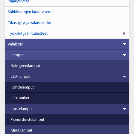
Rajakytkimet
Sähköautojen latausasemat
Tikashyllyt ja valaisinkiskot
Työkalut ja mittalaitteet
Valaistus
Lamput
Halogeenilamput
LED-lamput
Kohdelamput
LED-putket
Loistelamput
Pienoisloistelamput
Muut lamput