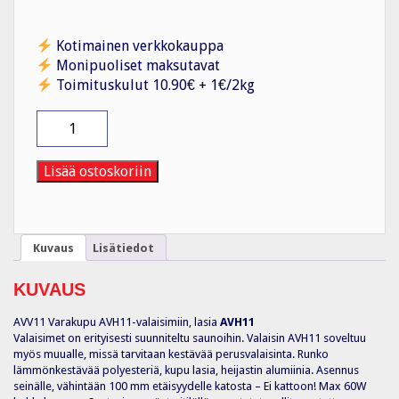
Kotimainen verkkokauppa
Monipuoliset maksutavat
Toimituskulut 10.90€ + 1€/2kg
Mekaaninen
lisätarvike
AVH11
saunavalaisimelle
Lisää ostoskoriin
määrä
Kuvaus
Lisätiedot
KUVAUS
AVV11 Varakupu AVH11-valaisimiin, lasia
AVH11
Valaisimet on erityisesti suunniteltu saunoihin. Valaisin AVH11 soveltuu
myös muualle, missä tarvitaan kestävää perusvalaisinta. Runko
lämmönkestävää polyesteriä, kupu lasia, heijastin alumiinia. Asennus
seinälle, vähintään 100 mm etäisyydelle katosta – Ei kattoon! Max 60W