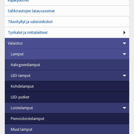
Rajakytkimet
Sähköautojen latausasemat
Tikashyllyt ja valaisinkiskot
Työkalut ja mittalaitteet
Valaistus
Lamput
Halogeenilamput
LED-lamput
Kohdelamput
LED-putket
Loistelamput
Pienoisloistelamput
Muut lamput