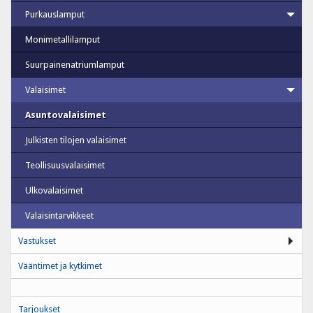
Purkauslamput
Monimetallilamput
Suurpainenatriumlamput
Valaisimet
Asuntovalaisimet
Julkisten tilojen valaisimet
Teollisuusvalaisimet
Ulkovalaisimet
Valaisintarvikkeet
Vastukset
Vääntimet ja kytkimet
Tarjoukset