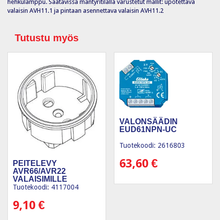
hehkulamppu. Saatavissa mäntyritilällä varustetut mallit: upotettava
valaisin AVH11.1 ja pintaan asennettava valaisin AVH11.2
Tutustu myös
VALONSÄÄDIN
EUD61NPN-UC
Tuotekoodi: 2616803
63,60
€
PEITELEVY
AVR66/AVR22
VALAISIMILLE
Tuotekoodi: 4117004
9,10
€