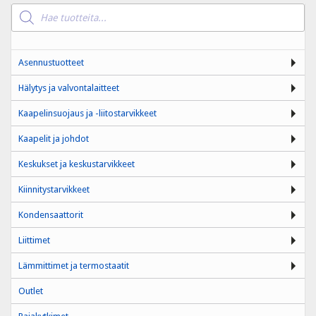
Products
search
Asennustuotteet
Hälytys ja valvontalaitteet
Kaapelinsuojaus ja -liitostarvikkeet
Kaapelit ja johdot
Keskukset ja keskustarvikkeet
Kiinnitystarvikkeet
Kondensaattorit
Liittimet
Lämmittimet ja termostaatit
Outlet