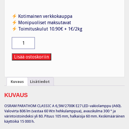
Kotimainen verkkokauppa
Monipuoliset maksutavat
Toimituskulut 10.90€ + 1€/2kg
Vakiolamppu
CLA
6,5W/827
806lm
Lisää ostoskoriin
E27
FR
määrä
Kuvaus
Lisätiedot
KUVAUS
OSRAM PARATHOM CLASSIC A 6,5W/2700K E27 LED-vakiolamppu (A60).
Valovirta 806 lm (vastaa 60 W:n hehkulamppua), avauskulma 300 ° ja
värintoistoindeksi yli 80. Pituus 105 mm, halkaisija 60 mm. Keskimääräinen
käyttöikä 15 000 h.