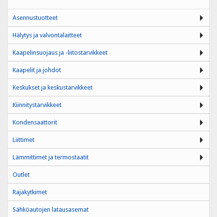
Asennustuotteet
Hälytys ja valvontalaitteet
Kaapelinsuojaus ja -liitostarvikkeet
Kaapelit ja johdot
Keskukset ja keskustarvikkeet
Kiinnitystarvikkeet
Kondensaattorit
Liittimet
Lämmittimet ja termostaatit
Outlet
Rajakytkimet
Sähköautojen latausasemat