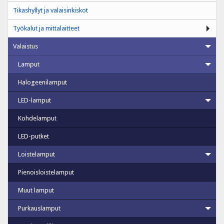
Tikashyllyt ja valaisinkiskot
Työkalut ja mittalaitteet
Valaistus
Lamput
Halogeenilamput
LED-lamput
Kohdelamput
LED-putket
Loistelamput
Pienoisloistelamput
Muut lamput
Purkauslamput