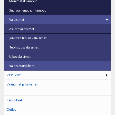
Monimetallilamput
Suurpainenatriumlamput
Valaisimet
Asuntovalaisimet
Julkisten tilojen valaisimet
Teollisuusvalaisimet
Ulkovalaisimet
Valaisintarvikkeet
Vastukset
Vääntimet ja kytkimet
Tarjoukset
Outlet