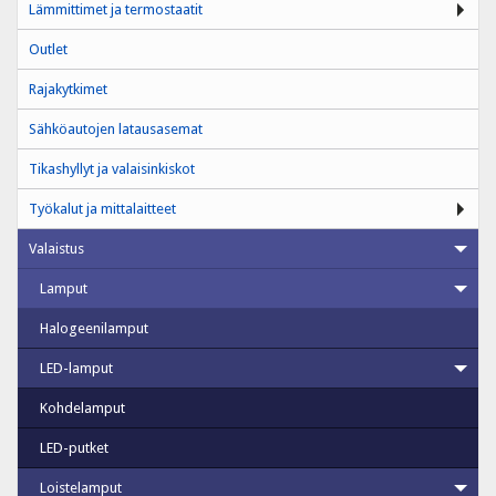
Lämmittimet ja termostaatit
Outlet
Rajakytkimet
Sähköautojen latausasemat
Tikashyllyt ja valaisinkiskot
Työkalut ja mittalaitteet
Valaistus
Lamput
Halogeenilamput
LED-lamput
Kohdelamput
LED-putket
Loistelamput