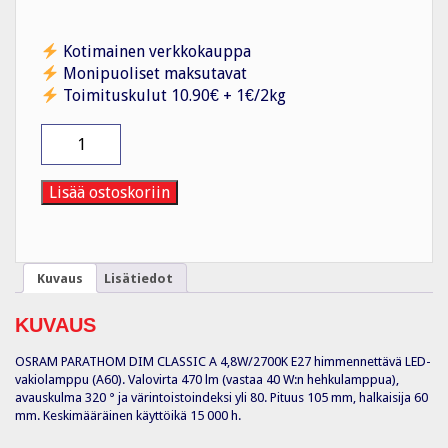
Kotimainen verkkokauppa
Monipuoliset maksutavat
Toimituskulut 10.90€ + 1€/2kg
Vakiolamppu
CLA
4,8W/827
470lm
Lisää ostoskoriin
E27
DIM
FR
määrä
Kuvaus
Lisätiedot
KUVAUS
OSRAM PARATHOM DIM CLASSIC A 4,8W/2700K E27 himmennettävä LED-
vakiolamppu (A60). Valovirta 470 lm (vastaa 40 W:n hehkulamppua),
avauskulma 320 ° ja värintoistoindeksi yli 80. Pituus 105 mm, halkaisija 60
mm. Keskimääräinen käyttöikä 15 000 h.