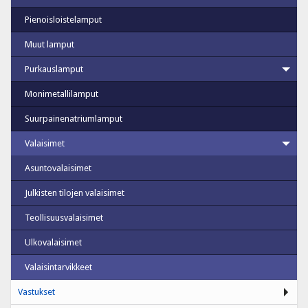
Pienoisloistelamput
Muut lamput
Purkauslamput
Monimetallilamput
Suurpainenatriumlamput
Valaisimet
Asuntovalaisimet
Julkisten tilojen valaisimet
Teollisuusvalaisimet
Ulkovalaisimet
Valaisintarvikkeet
Vastukset