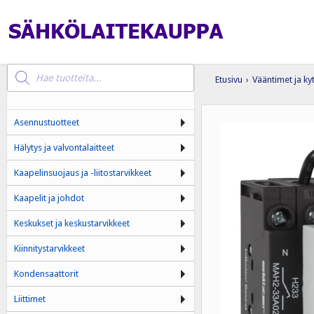
Products
search
Etusivu
›
Vääntimet ja ky
Asennustuotteet
Hälytys ja valvontalaitteet
Kaapelinsuojaus ja -liitostarvikkeet
Kaapelit ja johdot
Keskukset ja keskustarvikkeet
Kiinnitystarvikkeet
Kondensaattorit
Liittimet