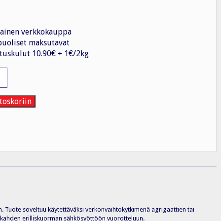
ainen verkkokauppa
uoliset maksutavat
tuskulut 10.90€ + 1€/2kg
ihtokytkin
toskoriin
n. Tuote soveltuu käytettäväksi verkonvaihtokytkimenä agrigaattien tai
ai kahden erilliskuorman sähkösyöttöön vuorotteluun.