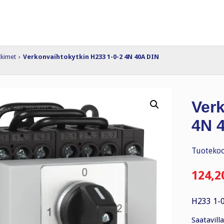
tkimet
›
Verkonvaihtokytkin H233 1-0-2 4N 40A DIN
Verk
4N 
Tuotekoo
124,2
H233 1-0
Saatavilla