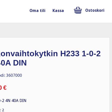
Ostoskori
Oma tili
Kassa
onvaihtokytkin H233 1-0-2
40A DIN
di: 3607000
0
€
-2 4N 40A DIN
: 2