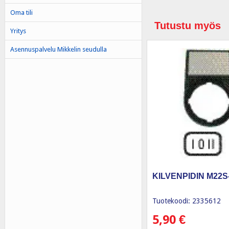
Oma tili
Tutustu myös
Yritys
Asennuspalvelu Mikkelin seudulla
KILVENPIDIN M22S
Tuotekoodi: 2335612
5,90
€