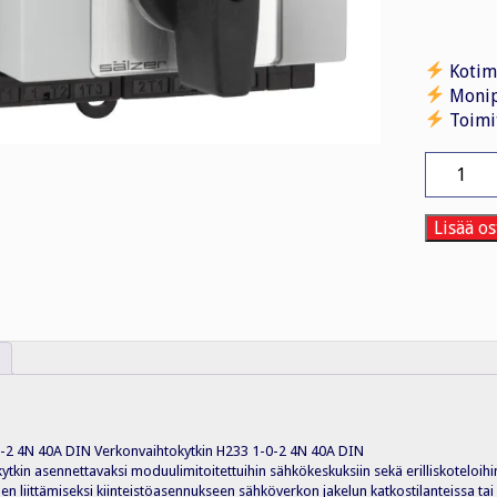
Kotim
Monip
Toimi
Verkonva
H233
1-
0-
Lisää os
2
4N
40A
DIN
määrä
0-2 4N 40A DIN Verkonvaihtokytkin H233 1-0-2 4N 40A DIN
tkin asennettavaksi moduulimitoitettuihin sähkökeskuksiin sekä erilliskoteloihi
en liittämiseksi kiinteistöasennukseen sähköverkon jakelun katkostilanteissa t