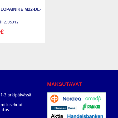
LOPAINIKE M22-DL-
i: 2335312
0
€
S
MAKSUTAVAT
1-3 arkipäivässä
oimitusehdot
oitus