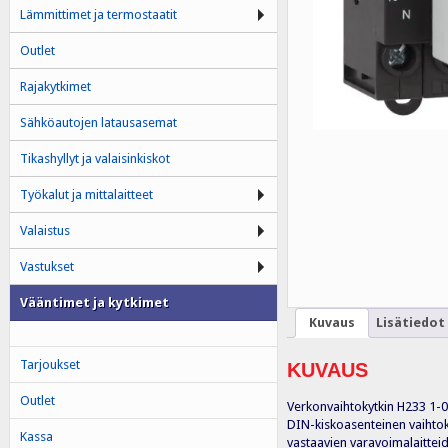
Lämmittimet ja termostaatit
Outlet
Rajakytkimet
Sähköautojen latausasemat
Tikashyllyt ja valaisinkiskot
Työkalut ja mittalaitteet
Valaistus
Vastukset
Vääntimet ja kytkimet
Kuvaus
Lisätiedot
Tarjoukset
KUVAUS
Outlet
Verkonvaihtokytkin H233 1-
DIN-kiskoasenteinen vaihtoky
Kassa
vastaavien varavoimalaitteid