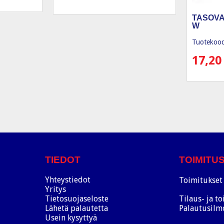
TASOVA
W
Tuotekood
17,2
TIEDOT
TOIMITU
Yhteystiedot
Toimitukset 
Yritys
Tietosuojaseloste
Tilaus- ja t
Lähetä palautetta
Palautusilm
Usein kysyttyä