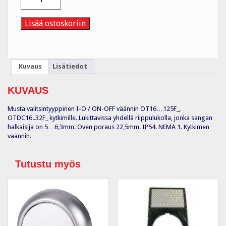
OHBS3AH
määrä
Lisää ostoskoriin
Kuvaus
Lisätiedot
KUVAUS
Musta valitsintyyppinen I-O / ON-OFF väännin OT16…125F_,
OTDC16..32F_ kytkimille. Lukittavissa yhdellä riippulukolla, jonka sangan
halkaisija on 5…6,3mm. Oven poraus 22,5mm. IP54. NEMA 1. Kytkimen
väännin.
Tutustu myös