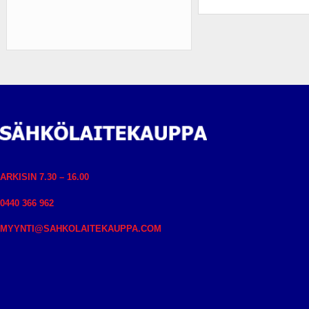
ARKISIN 7.30 – 16.00
0440 366 962
MYYNTI@SAHKOLAITEKAUPPA.COM