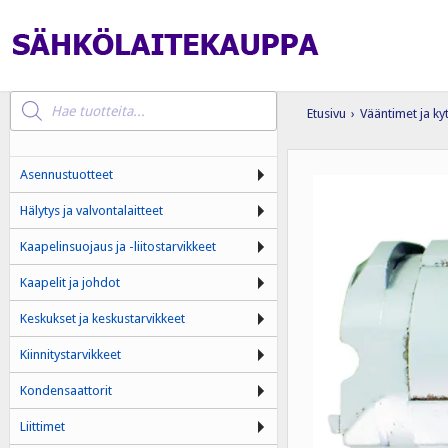
Products
search
Etusivu
›
Vääntimet ja ky
Asennustuotteet
Hälytys ja valvontalaitteet
Kaapelinsuojaus ja -liitostarvikkeet
Kaapelit ja johdot
Keskukset ja keskustarvikkeet
Kiinnitystarvikkeet
Kondensaattorit
Liittimet