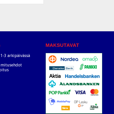
S
MAKSUTAVAT
1-3 arkipäivässä
oimitusehdot
oitus