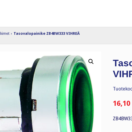
tkimet
›
Tasovalopainike ZB4BW333 VIHREÄ
Tas
VIH
Tuotekoo
16,10
ZB4BW33