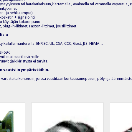
ysäytykseen tai hätäkatkaisuun,kiertämällä , avaimella tai vetämällä vapautus ,
ainkytkimet
eon- ja hehkulamput)
kosketin + signalointi
tai käyttäjän kokoonpano
, plug-in-liitimet, Faston-liittimet, jousiliittimet.
lisia
tty kaikilla mantereilla: EN/IEC, UL, CSA, CCC, Gost, JIS, NEMA…
 IP69K
ille tai suurille virroille
uuvit (jälkikiristystä ei tarvita)
 vaativiin ympäristöihin.
 varusteita kohteisiin, joissa vaaditaan korkeapainepesun, pölyn ja äärimmäisten