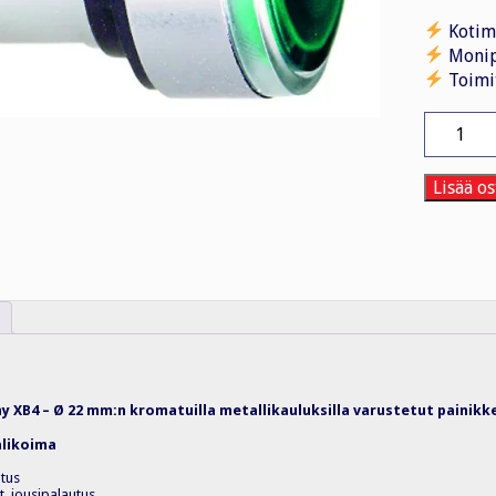
Kotim
Monip
Toimi
Tasovalo
ZB4BW3
VIHREÄ
määrä
Lisää os
 XB4 – Ø 22 mm:n kromatuilla metallikauluksilla varustetut painikk
alikoima
utus
, jousipalautus