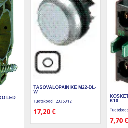
TASOVALOPAINIKE M22-DL-
W
KOSKET
KO LED
K10
Tuotekoodi: 2335312
Tuotekood
17,20
€
7,70