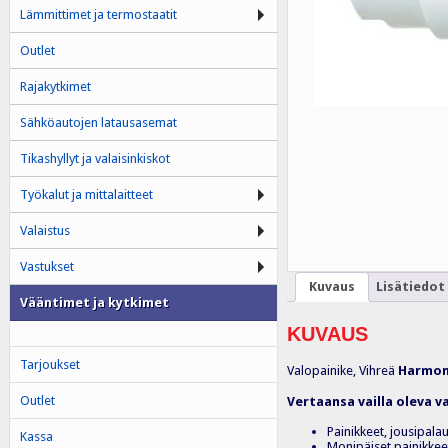
Lämmittimet ja termostaatit
Outlet
Rajakytkimet
Sähköautojen latausasemat
Tikashyllyt ja valaisinkiskot
Työkalut ja mittalaitteet
Valaistus
Vastukset
Kuvaus
Lisätiedot
Vääntimet ja kytkimet
KUVAUS
Tarjoukset
Valopainike, Vihreä
Harmony
Outlet
Vertaansa vailla oleva v
Painikkeet, jousipala
Kassa
Monipäiset painikkeet