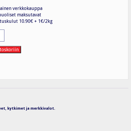
ainen verkkokauppa
uoliset maksutavat
tuskulut 10.90€ + 1€/2kg
painike
33
toskoriin
eet, kytkimet ja merkkivalot.