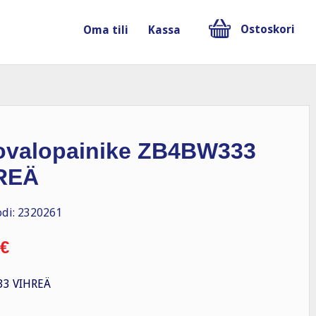
Ostoskori
Oma tili
Kassa
ovalopainike ZB4BW333
REÄ
di: 2320261
€
3 VIHREÄ