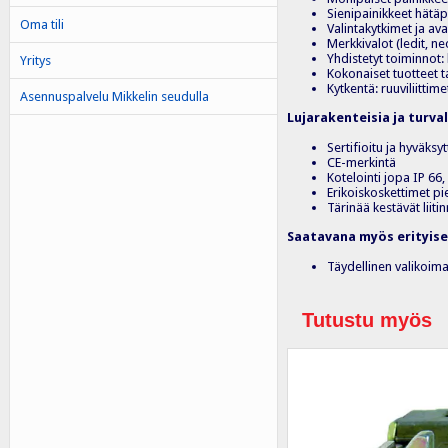
Sienipainikkeet hätäp
Oma tili
Valintakytkimet ja av
Merkkivalot (ledit, n
Yhdistetyt toiminnot: 
Yritys
Kokonaiset tuotteet 
Kytkentä: ruuviliittimet
Asennuspalvelu Mikkelin seudulla
Lujarakenteisia ja turval
Sertifioitu ja hyväksy
CE-merkintä
Kotelointi jopa IP 66,
Erikoiskoskettimet pien
Tärinää kestävät liitinr
Saatavana myös erityisen
Täydellinen valikoima
Tutustu myös