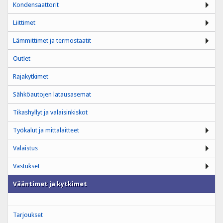
Kondensaattorit
Liittimet
Lämmittimet ja termostaatit
Outlet
Rajakytkimet
Sähköautojen latausasemat
Tikashyllyt ja valaisinkiskot
Työkalut ja mittalaitteet
Valaistus
Vastukset
Vääntimet ja kytkimet
Tarjoukset