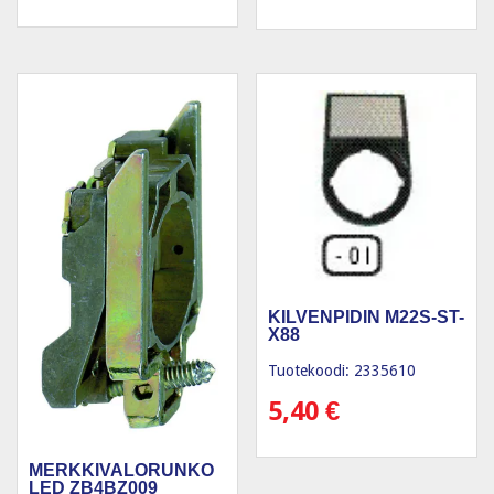
KILVENPIDIN M22S-ST-
X88
Tuotekoodi: 2335610
5,40
€
MERKKIVALORUNKO
LED ZB4BZ009