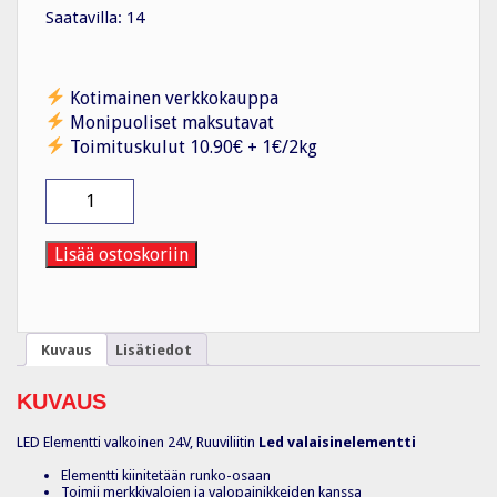
Saatavilla: 14
Kotimainen verkkokauppa
Monipuoliset maksutavat
Toimituskulut 10.90€ + 1€/2kg
Merkkivalokaluste
ZBVB1
määrä
Lisää ostoskoriin
Kuvaus
Lisätiedot
KUVAUS
LED Elementti valkoinen 24V, Ruuviliitin
Led valaisinelementti
Elementti kiinitetään runko-osaan
Toimii merkkivalojen ja valopainikkeiden kanssa