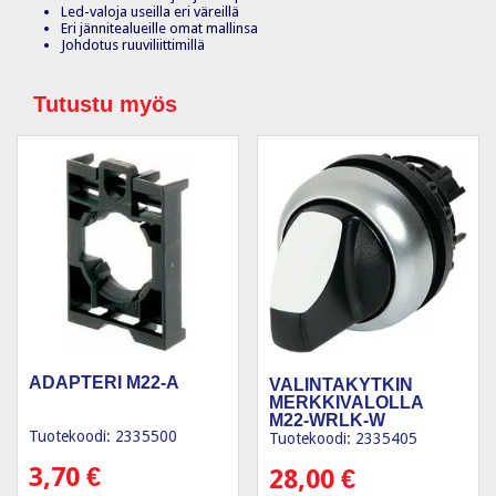
Led-valoja useilla eri väreillä
Eri jännitealueille omat mallinsa
Johdotus ruuviliittimillä
Tutustu myös
ADAPTERI M22-A
VALINTAKYTKIN
MERKKIVALOLLA
M22-WRLK-W
Tuotekoodi: 2335500
Tuotekoodi: 2335405
3,70
€
28,00
€