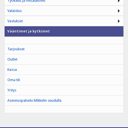
Työkalut ja mittalaitteet
Valaistus
Vastukset
Vääntimet ja kytkimet
Tarjoukset
Outlet
Kassa
Oma tili
Yritys
Asennuspalvelu Mikkelin seudulla