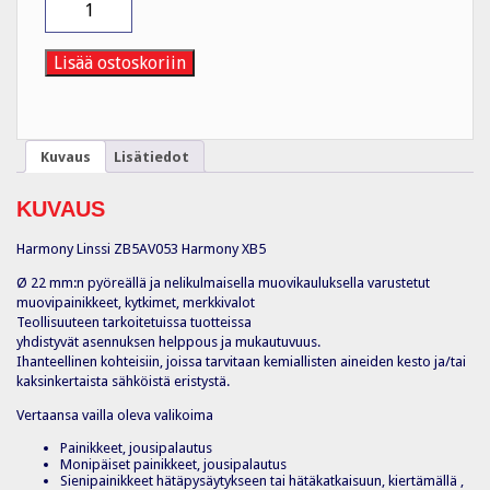
ZB5AV053
määrä
Lisää ostoskoriin
Kuvaus
Lisätiedot
KUVAUS
Harmony Linssi ZB5AV053 Harmony XB5
Ø 22 mm:n pyöreällä ja nelikulmaisella muovikauluksella varustetut
muovipainikkeet, kytkimet, merkkivalot
Teollisuuteen tarkoitetuissa tuotteissa
yhdistyvät asennuksen helppous ja mukautuvuus.
Ihanteellinen kohteisiin, joissa tarvitaan kemiallisten aineiden kesto ja/tai
kaksinkertaista sähköistä eristystä.
Vertaansa vailla oleva valikoima
Painikkeet, jousipalautus
Monipäiset painikkeet, jousipalautus
Sienipainikkeet hätäpysäytykseen tai hätäkatkaisuun, kiertämällä ,