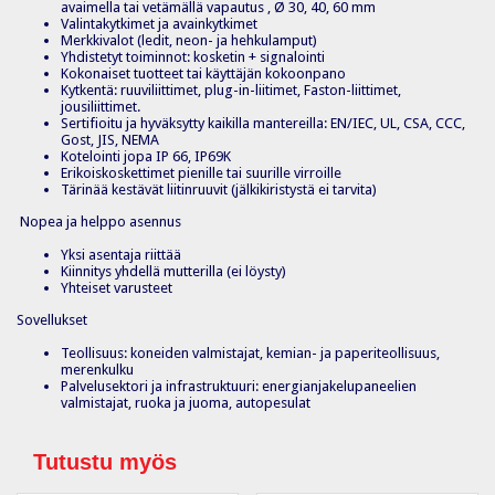
avaimella tai vetämällä vapautus , Ø 30, 40, 60 mm
Valintakytkimet ja avainkytkimet
Merkkivalot (ledit, neon- ja hehkulamput)
Yhdistetyt toiminnot: kosketin + signalointi
Kokonaiset tuotteet tai käyttäjän kokoonpano
Kytkentä: ruuviliittimet, plug-in-liitimet, Faston-liittimet,
jousiliittimet.
Sertifioitu ja hyväksytty kaikilla mantereilla: EN/IEC, UL, CSA, CCC,
Gost, JIS, NEMA
Kotelointi jopa IP 66, IP69K
Erikoiskoskettimet pienille tai suurille virroille
Tärinää kestävät liitinruuvit (jälkikiristystä ei tarvita)
Nopea ja helppo asennus
Yksi asentaja riittää
Kiinnitys yhdellä mutterilla (ei löysty)
Yhteiset varusteet
Sovellukset
Teollisuus: koneiden valmistajat, kemian- ja paperiteollisuus,
merenkulku
Palvelusektori ja infrastruktuuri: energianjakelupaneelien
valmistajat, ruoka ja juoma, autopesulat
Tutustu myös