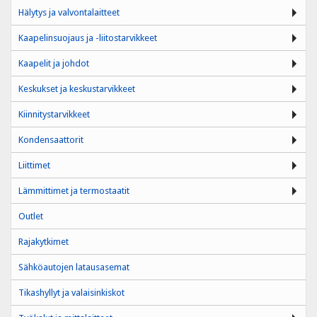
Hälytys ja valvontalaitteet
Kaapelinsuojaus ja -liitostarvikkeet
Kaapelit ja johdot
Keskukset ja keskustarvikkeet
Kiinnitystarvikkeet
Kondensaattorit
Liittimet
Lämmittimet ja termostaatit
Outlet
Rajakytkimet
Sähköautojen latausasemat
Tikashyllyt ja valaisinkiskot