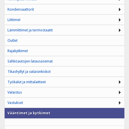
Kondensaattorit
Liittimet
Lämmittimet ja termostaatit
Outlet
Rajakytkimet
Sähköautojen latausasemat
Tikashyllyt ja valaisinkiskot
Työkalut ja mittalaitteet
Valaistus
Vastukset
Vääntimet ja kytkimet