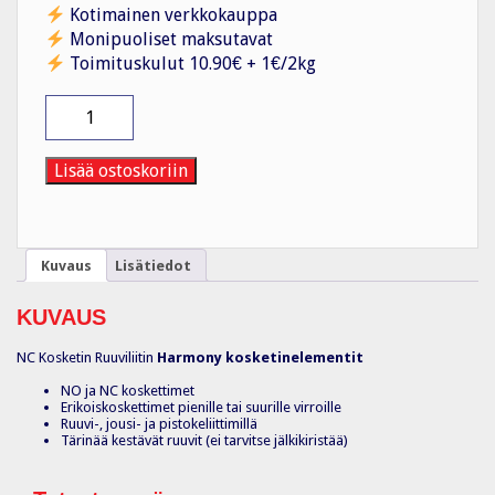
Kotimainen verkkokauppa
Monipuoliset maksutavat
Toimituskulut 10.90€ + 1€/2kg
Kosketinelementti
ZBE102
määrä
Lisää ostoskoriin
Kuvaus
Lisätiedot
KUVAUS
NC Kosketin Ruuviliitin
Harmony kosketinelementit
NO ja NC koskettimet
Erikoiskoskettimet pienille tai suurille virroille
Ruuvi-, jousi- ja pistokeliittimillä
Tärinää kestävät ruuvit (ei tarvitse jälkikiristää)