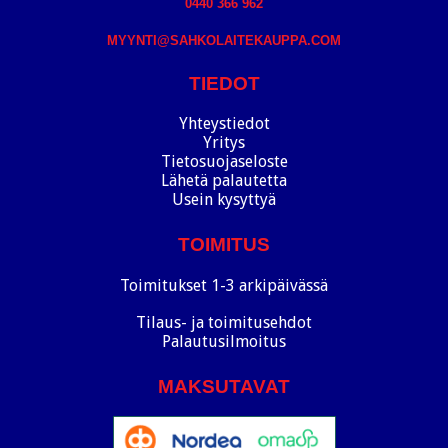
0440 366 962
MYYNTI@SAHKOLAITEKAUPPA.COM
TIEDOT
Yhteystiedot
Yritys
Tietosuojaseloste
Lähetä palautetta
Usein kysyttyä
TOIMITUS
Toimitukset 1-3 arkipäivässä
Tilaus- ja toimitusehdot
Palautusilmoitus
MAKSUTAVAT