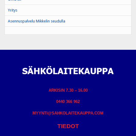
Yritys
Asennuspalvelu Mikkelin seudulla
ARKISIN 7.30 – 16.00
0440 366 962
MYYNTI@SAHKOLAITEKAUPPA.COM
TIEDOT