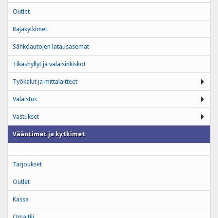
Outlet
Rajakytkimet
Sähköautojen latausasemat
Tikashyllyt ja valaisinkiskot
Työkalut ja mittalaitteet
Valaistus
Vastukset
Vääntimet ja kytkimet
Tarjoukset
Outlet
Kassa
Oma tili