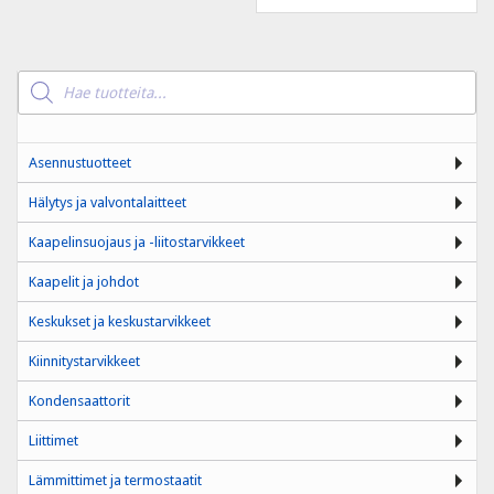
Products
search
Asennustuotteet
Hälytys ja valvontalaitteet
Kaapelinsuojaus ja -liitostarvikkeet
Kaapelit ja johdot
Keskukset ja keskustarvikkeet
Kiinnitystarvikkeet
Kondensaattorit
Liittimet
Lämmittimet ja termostaatit