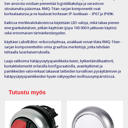
Sen ansiosta voidaan pienentää logistiikkakuluja ja varastoon
sitoutunutta pääomaa. RMQ-Titan-sarjan komponentit ovat
korkealaatuisia ja ne kuuluvat korkeaan IP-luokkaan – IP67 ja IP69K.
Kaikissa merkkivalokalusteissa käytetään LED-valoja, mikä takaa pienen
energiankulutuksen, pitkän käyttöiän (jopa 100 000 h jatkuvan käytön)
sekä erinomaisen tärinänkestävyyden.
Käyttäen LabelEditor-erikoisohjelmaa, asiakkaat voivat tilata RMQ-Titan -
sarjan komponentteihin omia graafisia merkintöjä, jotka tehdään
tehtaalla laserkaiverruksella.
Laaja valikoima hätäpysäytyspainikkeita kuten, kytkentäindikaattorit,
kontaktielementit erilaisilla konfiguraatioilla, avainkytkimet ja
painikkeiden valorenkaat takaavat laitteiden turvallisen pysäyttämisen ja
hätäpysäytyspainikkeiden hyvän näkyvyyden teollisuusympäristössä.
Tutustu myös