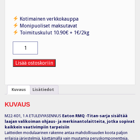
Kotimainen verkkokauppa
Monipuoliset maksutavat
Toimituskulut 10.90€ + 1€/2kg
Kosketinelementti
M22-
K01
määrä
Lisää ostoskoriin
Kuvaus
Lisätiedot
KUVAUS
M22-K01, 1 A ETULEVYASENNUS
Eaton RMQ -Titan-sarja sisältää
laajan valikoiman ohjaus- ja merkinantolaitteita, jotka sopivat
kaikkein vaativimpiin tarpeisiin
Laitteiden modulaarinen rakenne antaa mahdollisuuden koota paljon
erilaisia järjestelmiä, käyttämällä vain muutamia peruskomponentteja.