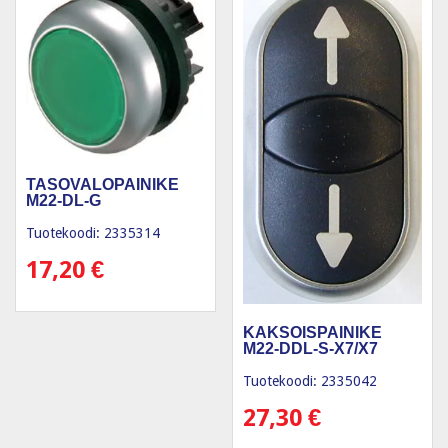
TASOVALOPAINIKE
M22-DL-G
Tuotekoodi: 2335314
17,20
€
KAKSOISPAINIKE
M22-DDL-S-X7/X7
Tuotekoodi: 2335042
27,30
€