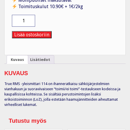
Monipuoliset maksutavat
Toimituskulut 10.90€ + 1€/2kg
Yleismittari
digitaalinen
FLUKE-
114
Lisää ostoskoriin
EUR
määrä
Kuvaus
Lisätiedot
KUVAUS
True RMS -yleismittari 114 on ihanneratkaisu sähköjärjestelmien
vianhakuun ja suoraviivaiseen “toimii/ei toimi”-testaukseen kodeissa ja
kaupallisissa kohteissa. Se sisältää perustoimintojen lisäksi
erikoistoiminnon (LoZ), jolla estetään haamujännitteiden aiheuttamat
virheelliset lukemat.
Tutustu myös