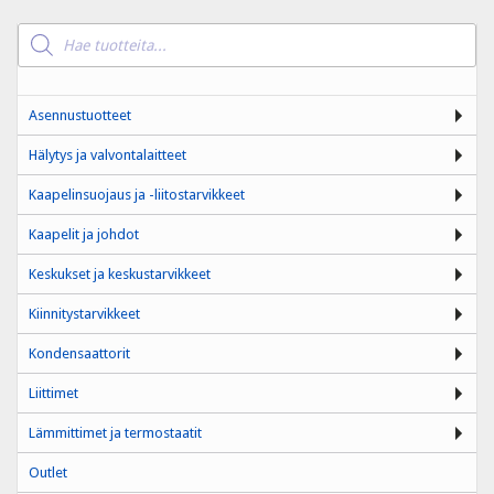
Products
search
Asennustuotteet
Hälytys ja valvontalaitteet
Kaapelinsuojaus ja -liitostarvikkeet
Kaapelit ja johdot
Keskukset ja keskustarvikkeet
Kiinnitystarvikkeet
Kondensaattorit
Liittimet
Lämmittimet ja termostaatit
Outlet