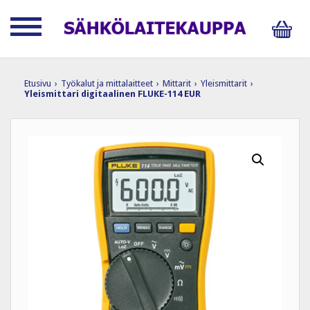
Etusivu
›
Työkalut ja mittalaitteet
›
Mittarit
›
Yleismittarit
›
Yleismittari digitaalinen FLUKE-114 EUR