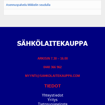
Asennuspalvelu Mikkelin seudulla
ARKISIN 7.30 – 16.00
0440 366 962
MYYNTI@SAHKOLAITEKAUPPA.COM
TIEDOT
Yhteystiedot
Yritys
Tietosuojaseloste