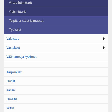
Virtapihtimittarit
Yleismittarit
Teipit, eristeet ja massat
Työkalut
Valaistus
Vastukset
Vääntimet ja kytkimet
Tarjoukset
Outlet
Kassa
Oma tili
Yritys