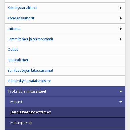
Kiinnitystarvikkeet
Kondensaattorit
Liittimet
Lämmittimet ja termostaatit
Outlet
Rajakytkimet
Sähköautojen latausasemat
Tikashyllyt ja valaisinkiskot
Työkalut ja mittalaitteet
Mittarit
Jännitteenkoettimet
Mittaripaketit