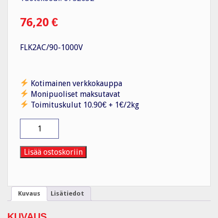
76,20
€
FLK2AC/90-1000V
Kotimainen verkkokauppa
Monipuoliset maksutavat
Toimituskulut 10.90€ + 1€/2kg
Jännitteenkoetin
FLK2AC/90-
1000V
määrä
Lisää ostoskoriin
Kuvaus
Lisätiedot
KUVAUS