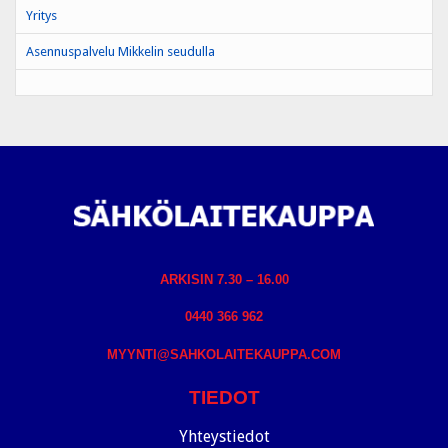
Yritys
Asennuspalvelu Mikkelin seudulla
ARKISIN 7.30 – 16.00
0440 366 962
MYYNTI@SAHKOLAITEKAUPPA.COM
TIEDOT
Yhteystiedot