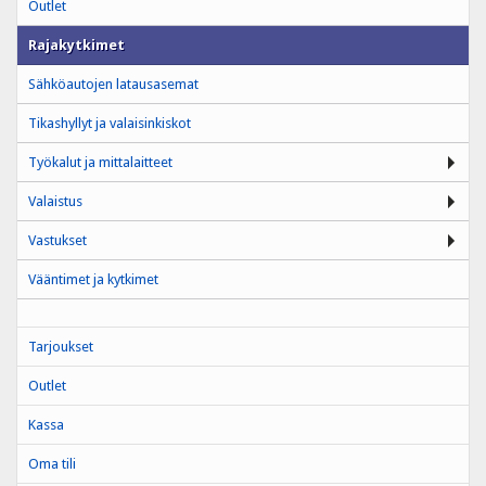
Outlet
Rajakytkimet
Sähköautojen latausasemat
Tikashyllyt ja valaisinkiskot
Työkalut ja mittalaitteet
Valaistus
Vastukset
Vääntimet ja kytkimet
Tarjoukset
Outlet
Kassa
Oma tili