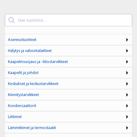
Products
search
Asennustuotteet
Hälytys ja valvontalaitteet
Kaapelinsuojaus ja -liitostarvikkeet
Kaapelit ja johdot
Keskukset ja keskustarvikkeet
Kiinnitystarvikkeet
Kondensaattorit
Liittimet
Lämmittimet ja termostaatit