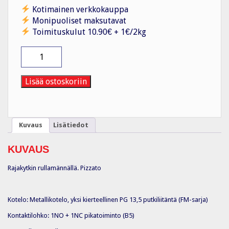
Kotimainen verkkokauppa
Monipuoliset maksutavat
Toimituskulut 10.90€ + 1€/2kg
Rajakytkin
FM
515-
T6
Lisää ostoskoriin
määrä
Kuvaus
Lisätiedot
KUVAUS
Rajakytkin rullamännällä. Pizzato
Kotelo: Metallikotelo, yksi kierteellinen PG 13,5 putkiliitäntä (FM-sarja)
Kontaktilohko: 1NO + 1NC pikatoiminto (B5)