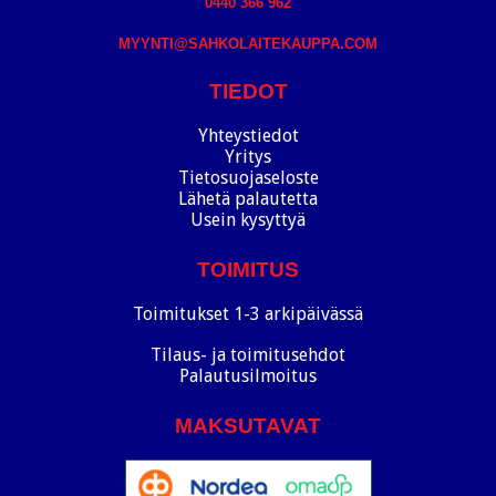
0440 366 962
MYYNTI@SAHKOLAITEKAUPPA.COM
TIEDOT
Yhteystiedot
Yritys
Tietosuojaseloste
Lähetä palautetta
Usein kysyttyä
TOIMITUS
Toimitukset 1-3 arkipäivässä
Tilaus- ja toimitusehdot
Palautusilmoitus
MAKSUTAVAT