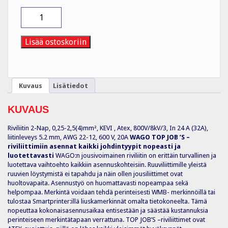
Riviliitin
2-
Nap,
0,25-
Lisää ostoskoriin
2,5(4)mm²,
KEVI
määrä
Kuvaus
Lisätiedot
KUVAUS
Riviliitin 2-Nap, 0,25-2,5(4)mm², KEVI , Atex, 800V/8kV/3, In 24 A (32A),
liitinleveys 5.2 mm, AWG 22-12, 600 V, 20A
WAGO TOP JOB
’
S –
riviliittimiin asennat kaikki johdintyypit nopeasti ja
luotettavasti
WAGO:n jousivoimainen riviliitin on erittäin turvallinen ja
luotettava vaihtoehto kaikkiin asennuskohteisiin. Ruuviliittimille yleistä
ruuvien löystymistä ei tapahdu ja näin ollen jousiliittimet ovat
huoltovapaita. Asennustyö on huomattavasti nopeampaa sekä
helpompaa. Merkintä voidaan tehdä perinteisesti WMB- merkinnöillä tai
tulostaa Smartprinter:illä liuskamerkinnät omalta tietokoneelta. Tämä
nopeuttaa kokonaisasennusaikaa entisestään ja säästää kustannuksia
perinteiseen merkintätapaan verrattuna. TOP JOB’S –riviliittimet ovat