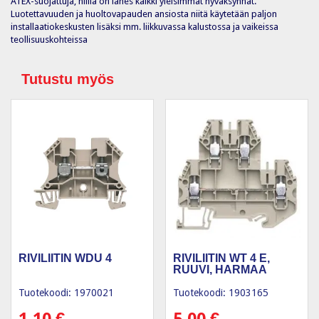
ATEX-suojattuja, niillä on lähes kaikki yleisimmät hyväksynnät.
Luotettavuuden ja huoltovapauden ansiosta niitä käytetään paljon
installaatiokeskusten lisäksi mm. liikkuvassa kalustossa ja vaikeissa
teollisuuskohteissa
Tutustu myös
RIVILIITIN WDU 4
RIVILIITIN WT 4 E,
RUUVI, HARMAA
Tuotekoodi: 1970021
Tuotekoodi: 1903165