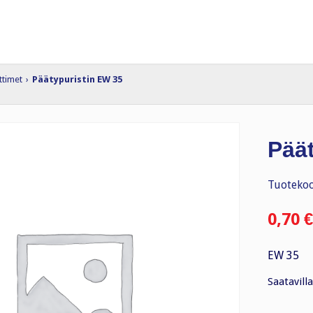
ittimet
›
Päätypuristin EW 35
Pää
Tuotekoo
0,70
€
EW 35
Saatavilla