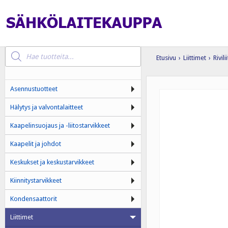
Products
search
Etusivu
›
Liittimet
›
Rivili
Asennustuotteet
Hälytys ja valvontalaitteet
Kaapelinsuojaus ja -liitostarvikkeet
Kaapelit ja johdot
Keskukset ja keskustarvikkeet
Kiinnitystarvikkeet
Kondensaattorit
Liittimet