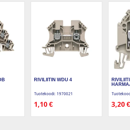
 DB
RIVILIITIN WDU 4
RIVILII
HARMA
Tuotekoodi: 1970021
Tuotekood
1,10
€
3,20