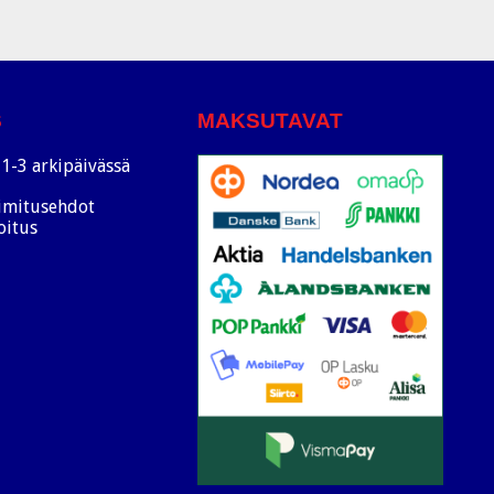
S
MAKSUTAVAT
1-3 arkipäivässä
oimitusehdot
oitus