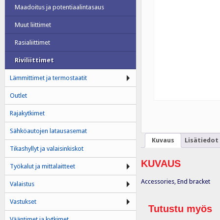
Maadoitus ja potentiaalintasaus
Muut liittimet
Rasialiittimet
Riviliittimet
Lämmittimet ja termostaatit
Outlet
Rajakytkimet
Sähköautojen latausasemat
Kuvaus
Lisätiedot
Tikashyllyt ja valaisinkiskot
KUVAUS
Työkalut ja mittalaitteet
Accessories, End bracket
Valaistus
Vastukset
Tutustu myös
Vääntimet ja kytkimet