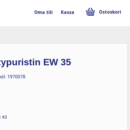
Ostoskori
Oma tili
Kassa
typuristin EW 35
di: 1970078
: 62