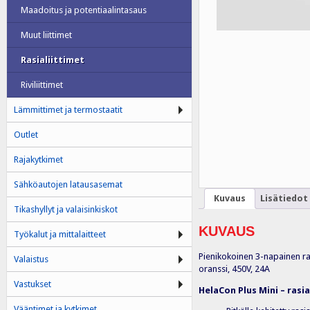
Maadoitus ja potentiaalintasaus
Muut liittimet
Rasialiittimet
Riviliittimet
Lämmittimet ja termostaatit
Outlet
Rajakytkimet
Sähköautojen latausasemat
Kuvaus
Lisätiedot
Tikashyllyt ja valaisinkiskot
KUVAUS
Työkalut ja mittalaitteet
Pienikokoinen 3-napainen ras
Valaistus
oranssi, 450V, 24A
Vastukset
HelaCon Plus Mini – rasia
Vääntimet ja kytkimet