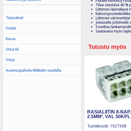
Pitkälle kehitetty rasi
Tilaa säästävä 40 % 
Liittimen läpinäkyvä
Kaksoisjousitekniikk
Tarjoukset
Liittimen värimerkityt
Jokaiselle johtimelle 
Soveltuu lankamaisill
Outlet
Saatavana myös lajite
Kassa
Tutustu myös
Oma tili
Yritys
Asennuspalvelu Mikkelin seudulla
RASIALIITIN 8-NAP, 
2.5MM², VAL 50KPL
Tuotekoodi: 1927308