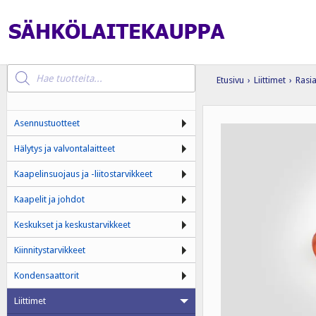
Products
search
Etusivu
›
Liittimet
›
Rasia
Asennustuotteet
Hälytys ja valvontalaitteet
Kaapelinsuojaus ja -liitostarvikkeet
Kaapelit ja johdot
Keskukset ja keskustarvikkeet
Kiinnitystarvikkeet
Kondensaattorit
Liittimet