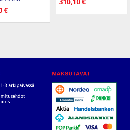
310,10
€
20
€
S
MAKSUTAVAT
1-3 arkipäivässä
oimitusehdot
oitus