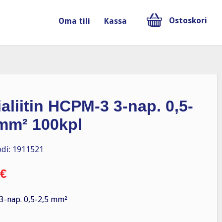
Ostoskori
Oma tili
Kassa
aliitin HCPM-3 3-nap. 0,5-
 mm² 100kpl
di: 1911521
€
-nap. 0,5-2,5 mm²