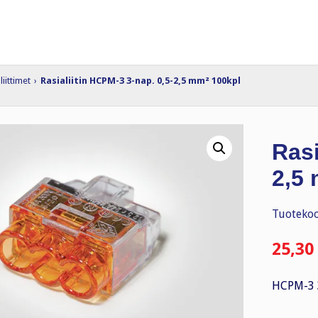
liittimet
›
Rasialiitin HCPM-3 3-nap. 0,5-2,5 mm² 100kpl
Rasi
2,5
Tuotekoo
25,30
HCPM-3 3