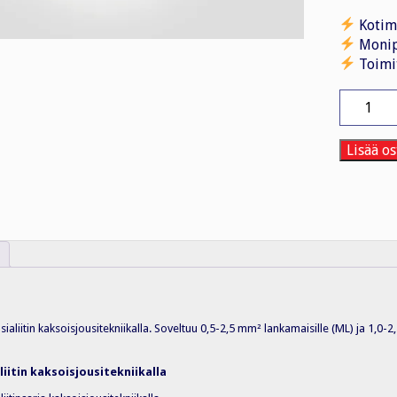
Kotim
Monip
Toimi
Rasialiiti
HCPM-
3
3-
Lisää os
nap.
0,5-
2,5
mm²
100kpl
määrä
ialiitin kaksoisjousitekniikalla. Soveltuu 0,5-2,5 mm² lankamaisille (ML) ja 1,0-
liitin kaksoisjousitekniikalla