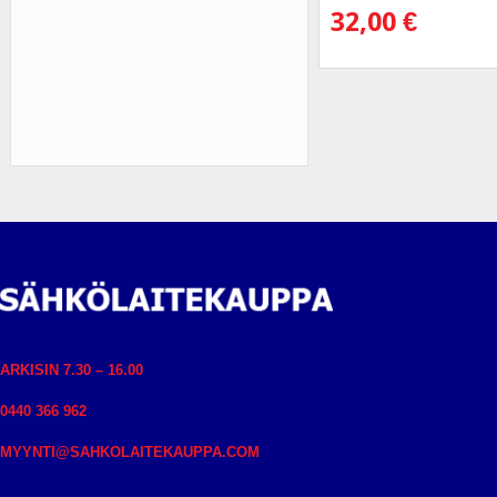
32,00
€
ARKISIN 7.30 – 16.00
0440 366 962
MYYNTI@SAHKOLAITEKAUPPA.COM