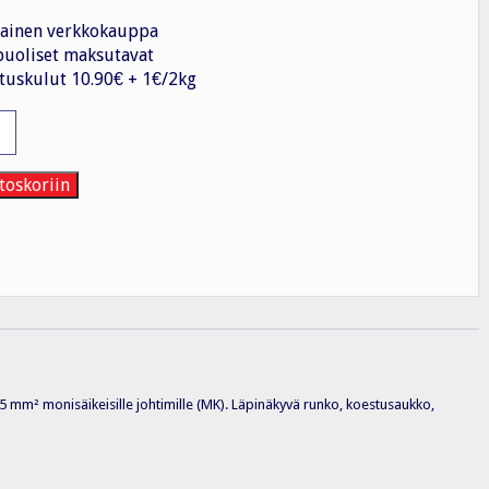
ainen verkkokauppa
uoliset maksutavat
tuskulut 10.90€ + 1€/2kg
n
toskoriin
2,5 mm² monisäikeisille johtimille (MK). Läpinäkyvä runko, koestusaukko,