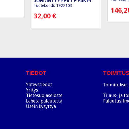
JOHDINTYYPEILLE 50KPL
Tuotekoodi: 1922103
146,
32,00
€
TIEDOT
TOIMITU
Yhteystiedot
Toimitukset 
Yritys
Tietosuojaseloste
Tilaus- ja t
Lähetä palautetta
Palautusilm
Usein kysyttyä