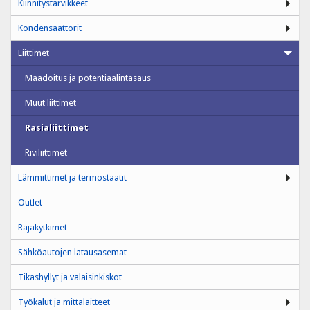
Kiinnitystarvikkeet
Kondensaattorit
Liittimet
Maadoitus ja potentiaalintasaus
Muut liittimet
Rasialiittimet
Riviliittimet
Lämmittimet ja termostaatit
Outlet
Rajakytkimet
Sähköautojen latausasemat
Tikashyllyt ja valaisinkiskot
Työkalut ja mittalaitteet