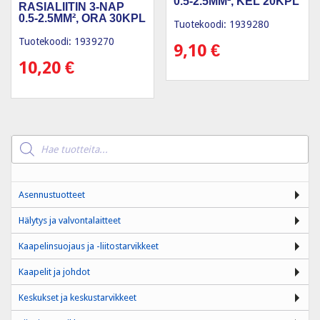
0.5-2.5MM², KEL 20KPL
RASIALIITIN 3-NAP
0.5-2.5MM², ORA 30KPL
Tuotekoodi: 1939280
Tuotekoodi: 1939270
9,10
€
10,20
€
Products
search
Asennustuotteet
Hälytys ja valvontalaitteet
Kaapelinsuojaus ja -liitostarvikkeet
Kaapelit ja johdot
Keskukset ja keskustarvikkeet