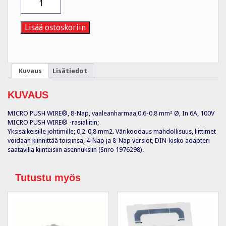
8-
Nap,
HAR,0.6-
Lisää ostoskoriin
0.8
mm²
Ø
50kpl
Kuvaus
Lisätiedot
määrä
KUVAUS
MICRO PUSH WIRE®, 8-Nap, vaaleanharmaa,0.6-0.8 mm² Ø, In 6A, 100V
MICRO PUSH WIRE® -rasialiitin;
Yksisäikeisille johtimille; 0,2-0,8 mm2. Värikoodaus mahdollisuus, liittimet
voidaan kiinnittää toisiinsa, 4-Nap ja 8-Nap versiot, DIN-kisko adapteri
saatavilla kiinteisiin asennuksiin (Snro 1976298).
Tutustu myös