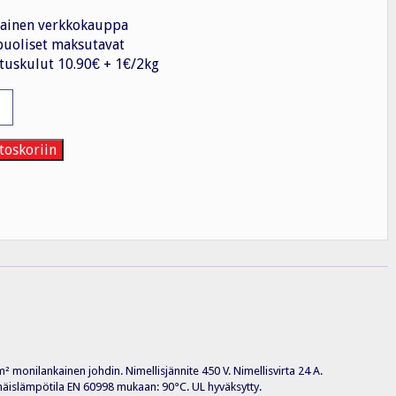
ainen verkkokauppa
uoliset maksutavat
tuskulut 10.90€ + 1€/2kg
n
n
toskoriin
 monilankainen johdin. Nimellisjännite 450 V. Nimellisvirta 24 A.
äislämpötila EN 60998 mukaan: 90°C. UL hyväksytty.