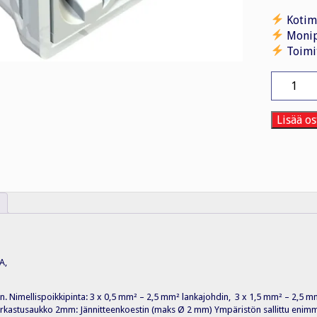
Kotim
Monip
Toimi
Rasialiiti
61/325
3X2,5,
rasialiiti
Lisää os
3-
n.
100kpl
määrä
A,
 Nimellispoikkipinta: 3 x 0,5 mm² – 2,5 mm² lankajohdin, 3 x 1,5 mm² – 2,5 mm²
arkastusaukko 2mm: Jännitteenkoestin (maks Ø 2 mm) Ympäristön sallittu enimm