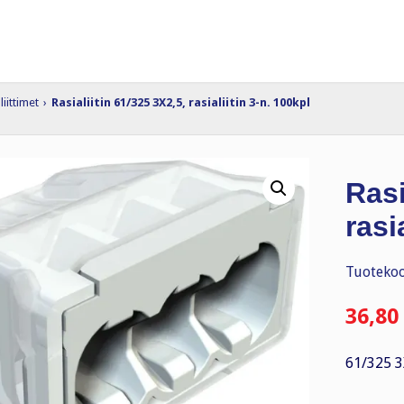
liittimet
›
Rasialiitin 61/325 3X2,5, rasialiitin 3-n. 100kpl
Rasi
rasi
Tuotekoo
36,80
61/325 3X