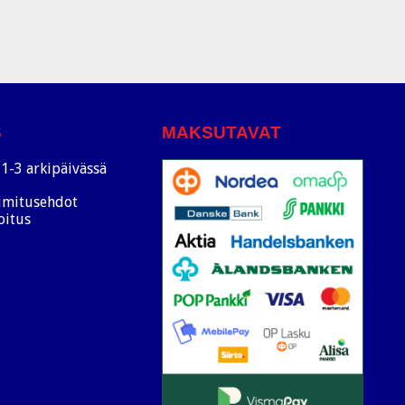
S
MAKSUTAVAT
1-3 arkipäivässä
oimitusehdot
oitus