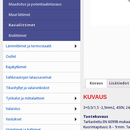
Maadoitus ja potentiaalintasaus
Muut liittimet
Rasialiittimet
Riviliittimet
Lämmittimet ja termostaatit
Outlet
Rajakytkimet
Sähköautojen latausasemat
Kuvaus
Lisätiedot
Tikashyllyt ja valaisinkiskot
KUVAUS
Työkalut ja mittalaitteet
3×0,5/1,5 -2,5mm2, 450V, 24
Valaistus
Tuotekuvaus
Vastukset
Tarkastettu EN 60998 mukaan.
Kuorintapituus: 8 – 9 mm. T
Vääntimet ja kytkimet