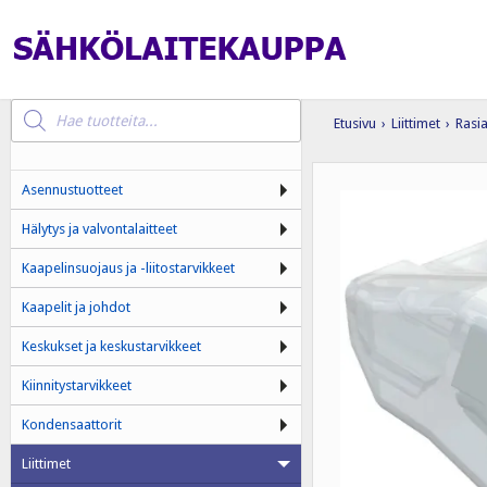
Products
search
Etusivu
›
Liittimet
›
Rasia
Asennustuotteet
Hälytys ja valvontalaitteet
Kaapelinsuojaus ja -liitostarvikkeet
Kaapelit ja johdot
Keskukset ja keskustarvikkeet
Kiinnitystarvikkeet
Kondensaattorit
Liittimet