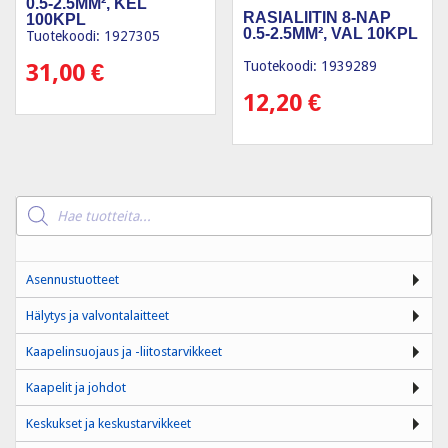
0.5-2.5MM², KEL
RASIALIITIN 8-NAP
100KPL
0.5-2.5MM², VAL 10KPL
Tuotekoodi: 1927305
Tuotekoodi: 1939289
31,00
€
12,20
€
Products
search
Asennustuotteet
Hälytys ja valvontalaitteet
Kaapelinsuojaus ja -liitostarvikkeet
Kaapelit ja johdot
Keskukset ja keskustarvikkeet