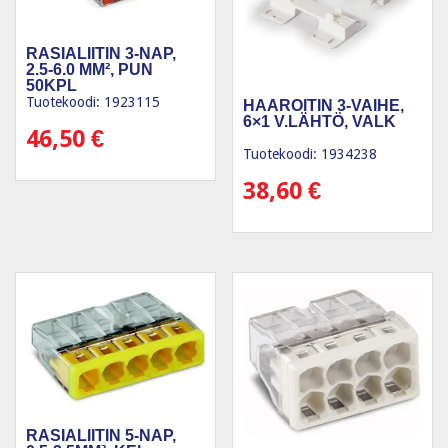
RASIALIITIN 3-NAP,
2.5-6.0 MM², PUN
50KPL
Tuotekoodi: 1923115
HAAROITIN 3-VAIHE,
6×1 V.LÄHTÖ, VALK
46,50
€
Tuotekoodi: 1934238
38,60
€
RASIALIITIN 5-NAP,