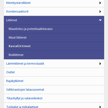
Kiinnitystarvikkeet
Kondensaattorit
Liittimet
Maadoitus ja potentiaalintasaus
Muut liittimet
Rasialiittimet
Riviliittimet
Lämmittimet ja termostaatit
Outlet
Rajakytkimet
Sähköautojen latausasemat
Tikashyllyt ja valaisinkiskot
Työkalut ja mittalaitteet