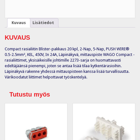
2.5mm²,
KEL
20kpl
määrä
Kuvaus
Lisätiedot
KUVAUS
Compact rasialiitin Blister-pakkaus 20 kpl, 2-Nap, 5-Nap, PUSH WIRE®
0.5-2.5mm², KEL, 450V, In 24A, Läpinäkyvä, mittauspiste WAGO Compact -
rasialiittimet, yksisäikeisille johtimille 2273-sarja on huomattavasti
edeltäjäänsä pienempi, joten se antaa lisää tilaa kytkentärasioihin.
Läpinäkyvä rakenne yhdessä mittauspisteen kanssa lisää turvallisuutta.
Värikoodatut liittimet helpottavat työskentelyä.
Tutustu myös