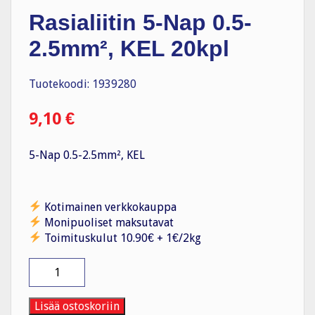
Rasialiitin 5-Nap 0.5-
2.5mm², KEL 20kpl
Tuotekoodi: 1939280
9,10
€
5-Nap 0.5-2.5mm², KEL
Kotimainen verkkokauppa
Monipuoliset maksutavat
Toimituskulut 10.90€ + 1€/2kg
Rasialiitin
5-
Nap
0.5-
Lisää ostoskoriin