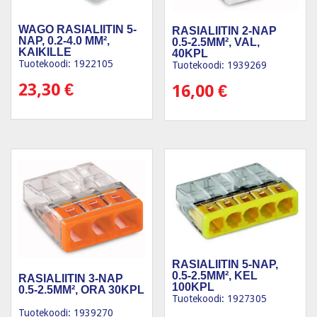
WAGO RASIALIITIN 5-
RASIALIITIN 2-NAP
NAP, 0.2-4.0 MM²,
0.5-2.5MM², VAL,
KAIKILLE
40KPL
JOHDINTYYPEILLE
Tuotekoodi: 1922105
Tuotekoodi: 1939269
25KPL
23,30
€
16,00
€
RASIALIITIN 5-NAP,
0.5-2.5MM², KEL
RASIALIITIN 3-NAP
100KPL
0.5-2.5MM², ORA 30KPL
Tuotekoodi: 1927305
Tuotekoodi: 1939270