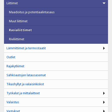
Liittimet
Maadoitus ja potentiaalintasaus
Muut liittimet
Rasialiittimet
Riviliittimet
Lämmittimet ja termostaatit
Outlet
Rajakytkimet
Sähköautojen latausasemat
Tikashyllyt ja valaisinkiskot
Työkalut ja mittalaitteet
Valaistus
Vastukset