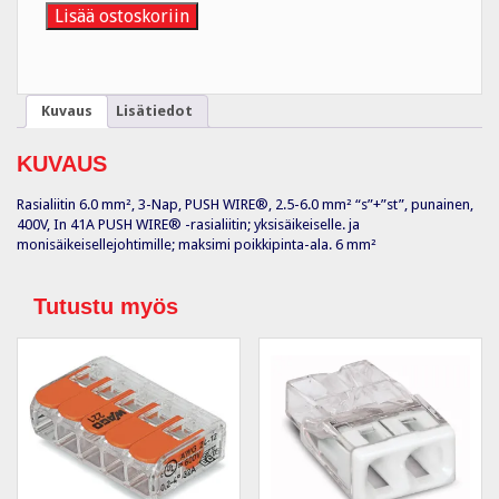
2.5-
Lisää ostoskoriin
6.0
mm²,
PUN
50kpl
Kuvaus
Lisätiedot
määrä
KUVAUS
Rasialiitin 6.0 mm², 3-Nap, PUSH WIRE®, 2.5-6.0 mm² “s”+”st”, punainen,
400V, In 41A PUSH WIRE® -rasialiitin; yksisäikeiselle. ja
monisäikeisellejohtimille; maksimi poikkipinta-ala. 6 mm²
Tutustu myös