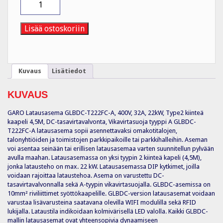
GLBDC-
T222FC-
A
Lisää ostoskoriin
määrä
Kuvaus
Lisätiedot
KUVAUS
GARO Latausasema GLBDC-T222FC-A, 400V, 32A, 22kW, Type2 kiinteä
kaapeli 4,5M, DC-tasavirtavalvonta, Vikavirtasuoja tyyppi A GLBDC-
T222FC-A latausasema sopii asennettavaksi omakotitalojen,
talonyhtiöiden ja toimistojen parkkipaikoille tai parkkihalleihin. Aseman
voi asentaa seinään tai erillisen latausasemaa varten suunnitellun pylvään
avulla maahan. Latausasemassa on yksi tyypin 2 kiinteä kapeli (4,5M),
jonka latausteho on max. 22 kW. Latausasemassa DIP kytkimet, joilla
voidaan rajoittaa lataustehoa. Asema on varustettu DC-
tasavirtavalvonnalla sekä A-tyypin vikavirtasuojalla. GLBDC-asemissa on
10mm² riviliittimet syöttökaapelille. GLBDC-version latausasemat voidaan
varustaa lisävarusteina saatavana olevilla WIFI modulilla sekä RFID
lukijalla. Lataustila indikoidaan kolmivärisellä LED valolla. Kaikki GLBDC-
mallin latausasemat ovat yhteensopivia dynaamiseen