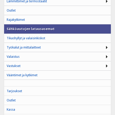
Lämmittimet ja termostaatit
Outlet
Rajakytkimet
Sähköautojen latausasemat
Tikashyllyt ja valaisinkiskot
Työkalut ja mittalaitteet
Valaistus
Vastukset
Vääntimet ja kytkimet
Tarjoukset
Outlet
Kassa