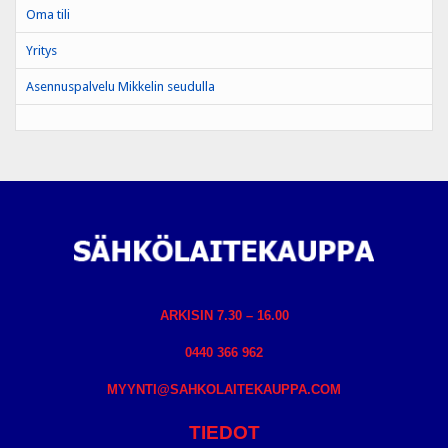
Oma tili
Yritys
Asennuspalvelu Mikkelin seudulla
ARKISIN 7.30 – 16.00
0440 366 962
MYYNTI@SAHKOLAITEKAUPPA.COM
TIEDOT