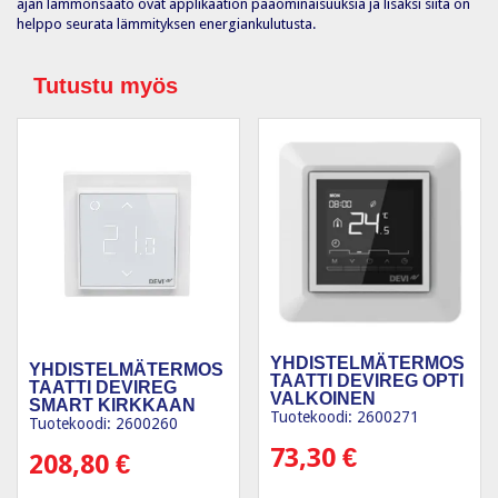
ajan lämmönsäätö ovat applikaation pääominaisuuksia ja lisäksi siitä on
helppo seurata lämmityksen energiankulutusta.
Tutustu myös
YHDISTELMÄTERMOS
YHDISTELMÄTERMOS
TAATTI DEVIREG OPTI
TAATTI DEVIREG
VALKOINEN
SMART KIRKKAAN
Tuotekoodi: 2600271
VALK.
Tuotekoodi: 2600260
73,30
€
208,80
€