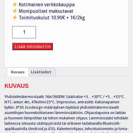
Kotimainen verkkokauppa
Monipuoliset maksutavat
Toimituskulut 10.90€ + 1€/2kg
Yhdistelmätermostaatti
ECO16BT-
IM-
081
Lisää ostoskoriin
16A
IP30
U
määrä
Kuvaus
Lisätiedot
KUVAUS
Yhdistelmätermostaatti 16A/3600W. Säätöalue +5…+50°C / +5…+35°C.
NTC-anturi 4m, 47kohm/25°C. Impressivo, antrasiitti. Kaksinapainen
kytkin. IP30. Ecodesign-määräyksen täyttävä yhdistelmätermostaatti
asuintilojen huonekohtaiseen lämmönsäätöön. Ohjaustapoina on lattian
ja huoneen lämpötilan tai tehon mukainen ohjaus. Lämmönsäätö tehdään
laitteessa olevasta säätöpyörästä tai erikseen ladattavalla Bluetooth-
applikaatiolla (Android ja iOS). Kalenteriohjaus, tehostustoiminto ja loma-