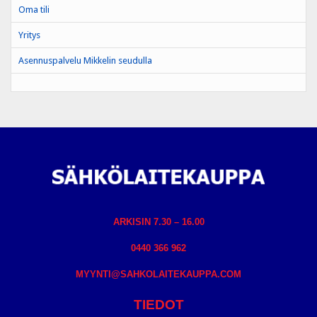
Oma tili
Yritys
Asennuspalvelu Mikkelin seudulla
ARKISIN 7.30 – 16.00
0440 366 962
MYYNTI@SAHKOLAITEKAUPPA.COM
TIEDOT