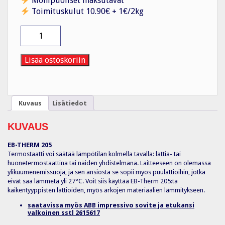
Monipuoliset maksutavat
Toimituskulut 10.90€ + 1€/2kg
Yhdistelmätermostaatti
EB-
THERM
205
Lisää ostoskoriin
määrä
Kuvaus
Lisätiedot
KUVAUS
EB-THERM 205
Termostaatti voi säätää lämpötilan kolmella tavalla: lattia- tai
huonetermostaattina tai näiden yhdistelmänä. Laitteeseen on olemassa
ylikuumenemissuoja, ja sen ansiosta se sopii myös puulattioihin, jotka
eivät saa lämmetä yli 27°C. Voit siis käyttää EB-Therm 205:ta
kaikentyyppisten lattioiden, myös arkojen materiaalien lämmitykseen.
saatavissa myös ABB impressivo sovite ja etukansi
valkoinen sstl 2615617