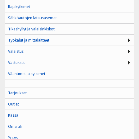
Rajakytkimet
Sähköautojen latausasemat
Tikashyllyt ja valaisinkiskot
Työkalut ja mittalaitteet
Valaistus
Vastukset
Vääntimet ja kytkimet
Tarjoukset
Outlet
Kassa
Oma tili
Yritys