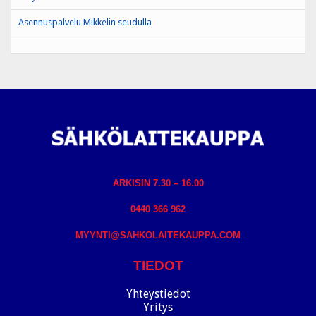
Asennuspalvelu Mikkelin seudulla
ARKISIN 7.30 – 16.00
0440 366 962
MYYNTI@SAHKOLAITEKAUPPA.COM
TIEDOT
Yhteystiedot
Yritys