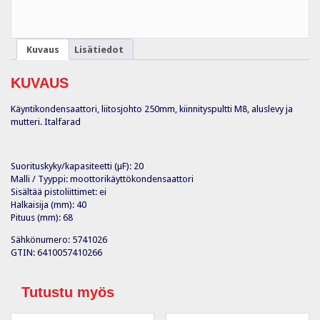
Kuvaus
Lisätiedot
KUVAUS
Käyntikondensaattori, liitosjohto 250mm, kiinnityspultti M8, aluslevy ja
mutteri. Italfarad
Suorituskyky/kapasiteetti (µF): 20
Malli / Tyyppi: moottorikäyttökondensaattori
Sisältää pistoliittimet: ei
Halkaisija (mm): 40
Pituus (mm): 68
Sähkönumero: 5741026
GTIN: 6410057410266
Tutustu myös