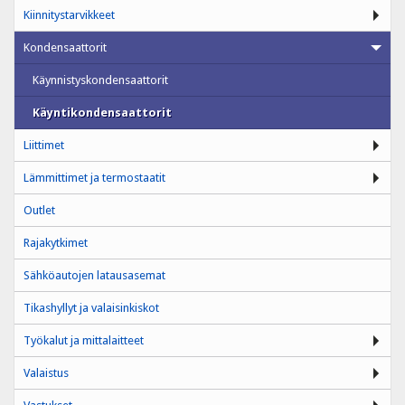
Kiinnitystarvikkeet
Kondensaattorit
Käynnistyskondensaattorit
Käyntikondensaattorit
Liittimet
Lämmittimet ja termostaatit
Outlet
Rajakytkimet
Sähköautojen latausasemat
Tikashyllyt ja valaisinkiskot
Työkalut ja mittalaitteet
Valaistus