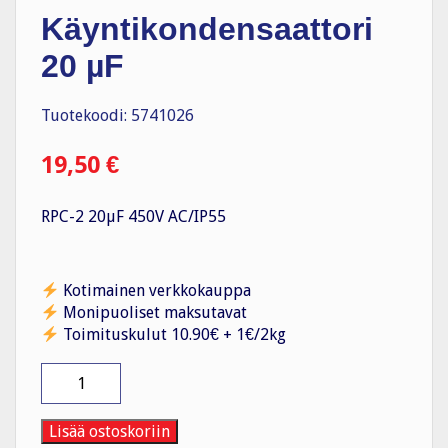
Käyntikondensaattori
20 µF
Tuotekoodi: 5741026
19,50
€
RPC-2 20µF 450V AC/IP55
Kotimainen verkkokauppa
Monipuoliset maksutavat
Toimituskulut 10.90€ + 1€/2kg
Käyntikondensaattori
20
µF
määrä
Lisää ostoskoriin