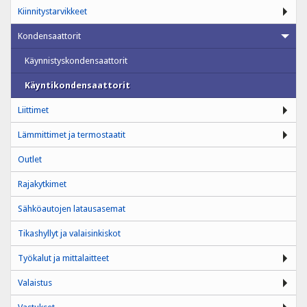
Kiinnitystarvikkeet
Kondensaattorit
Käynnistyskondensaattorit
Käyntikondensaattorit
Liittimet
Lämmittimet ja termostaatit
Outlet
Rajakytkimet
Sähköautojen latausasemat
Tikashyllyt ja valaisinkiskot
Työkalut ja mittalaitteet
Valaistus