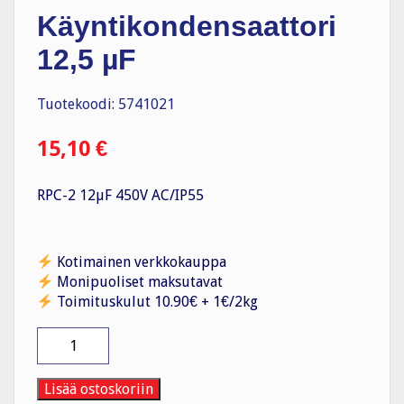
Käyntikondensaattori
12,5 µF
Tuotekoodi: 5741021
15,10
€
RPC-2 12µF 450V AC/IP55
Kotimainen verkkokauppa
Monipuoliset maksutavat
Toimituskulut 10.90€ + 1€/2kg
Käyntikondensaattori
12,5
µF
määrä
Lisää ostoskoriin