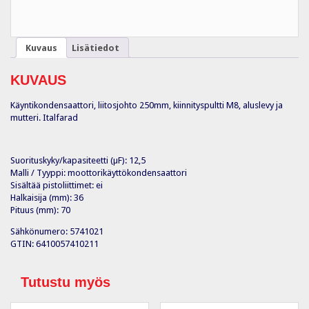
Kuvaus
Lisätiedot
KUVAUS
Käyntikondensaattori, liitosjohto 250mm, kiinnityspultti M8, aluslevy ja
mutteri. Italfarad
Suorituskyky/kapasiteetti (µF): 12,5
Malli / Tyyppi: moottorikäyttökondensaattori
Sisältää pistoliittimet: ei
Halkaisija (mm): 36
Pituus (mm): 70
Sähkönumero: 5741021
GTIN: 6410057410211
Tutustu myös