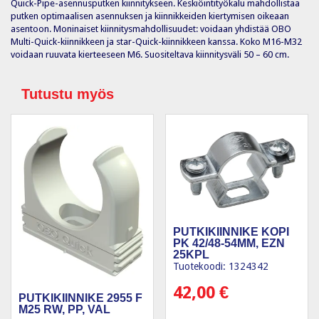
Quick-Pipe-asennusputken kiinnitykseen. Keskiöintityökalu mahdollistaa
putken optimaalisen asennuksen ja kiinnikkeiden kiertymisen oikeaan
asentoon. Moninaiset kiinnitysmahdollisuudet: voidaan yhdistää OBO
Multi-Quick-kiinnikkeen ja star-Quick-kiinnikkeen kanssa. Koko M16-M32
voidaan ruuvata kierteeseen M6. Suositeltava kiinnitysväli 50 – 60 cm.
Tutustu myös
PUTKIKIINNIKE KOPI
PK 42/48-54MM, EZN
25KPL
Tuotekoodi: 1324342
42,00
€
PUTKIKIINNIKE 2955 F
M25 RW, PP, VAL