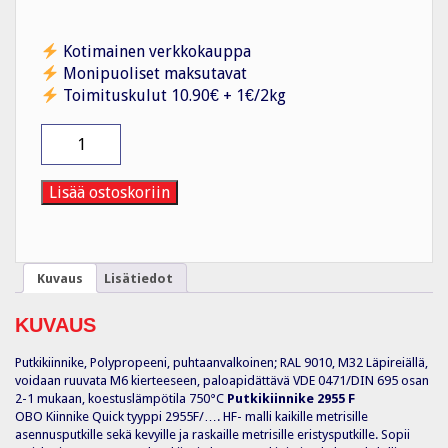
Kotimainen verkkokauppa
Monipuoliset maksutavat
Toimituskulut 10.90€ + 1€/2kg
Putkikiinnike
2955
F
M32
Lisää ostoskoriin
RW,
PP,
VAL,
50kpl
Kuvaus
Lisätiedot
määrä
KUVAUS
Putkikiinnike, Polypropeeni, puhtaanvalkoinen; RAL 9010, M32 Läpireiällä,
voidaan ruuvata M6 kierteeseen, paloapidättävä VDE 0471/DIN 695 osan
2-1 mukaan, koestuslämpötila 750°C
Putkikiinnike 2955 F
OBO Kiinnike Quick tyyppi 2955F/…. HF- malli kaikille metrisille
asennusputkille sekä kevyille ja raskaille metrisille eristysputkille. Sopii