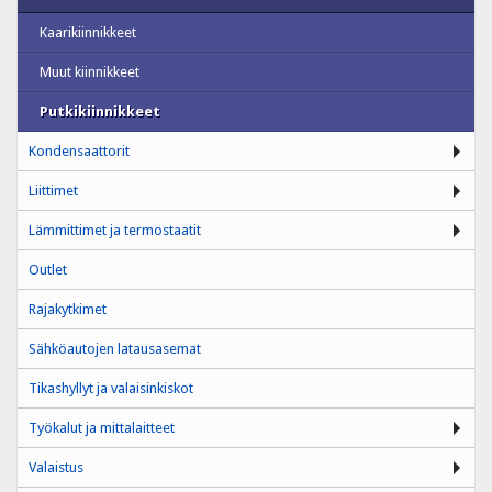
Kaarikiinnikkeet
Muut kiinnikkeet
Putkikiinnikkeet
Kondensaattorit
Liittimet
Lämmittimet ja termostaatit
Outlet
Rajakytkimet
Sähköautojen latausasemat
Tikashyllyt ja valaisinkiskot
Työkalut ja mittalaitteet
Valaistus