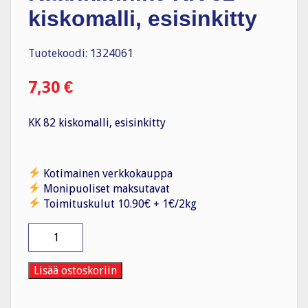
kiskomalli, esisinkitty
Tuotekoodi: 1324061
7,30
€
KK 82 kiskomalli, esisinkitty
Kotimainen verkkokauppa
Monipuoliset maksutavat
Toimituskulut 10.90€ + 1€/2kg
Kaarikiinnike
KK
82
kiskomalli,
Lisää ostoskoriin
esisinkitty
määrä