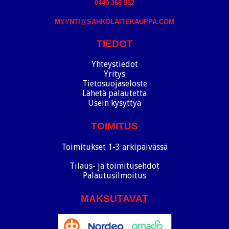
0440 366 962
MYYNTI@SAHKOLAITEKAUPPA.COM
TIEDOT
Yhteystiedot
Yritys
Tietosuojaseloste
Lähetä palautetta
Usein kysyttyä
TOIMITUS
Toimitukset 1-3 arkipäivässä
Tilaus- ja toimitusehdot
Palautusilmoitus
MAKSUTAVAT