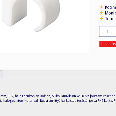
Kotim
Monip
Toimi
Ruuvikii
Ruuvikiin
BCS
18-
Lisää os
22/50kpl
määrä
mm, PH2, halogeeniton, valkoinen, 50 kpl Ruuvikiinnike BCS:n joustava rakenne sop
ja halogeeniton materiaali. Ruuvi sinkittyä karkaistua terästä, jossa PH2 kanta. 