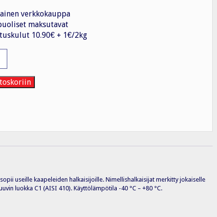
ainen verkkokauppa
uoliset maksutavat
tuskulut 10.90€ + 1€/2kg
nnike
.
toskoriin
,VA
ii useille kaapeleiden halkaisijoille. Nimellishalkaisijat merkitty jokaiselle
Ruuvin luokka C1 (AISI 410). Käyttölämpötila -40 °C – +80 °C.