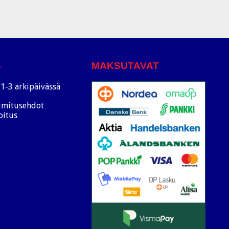
S
MAKSUTAVAT
1-3 arkipäivässä
oimitusehdot
oitus