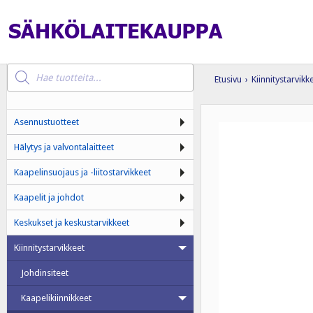
Products
search
Etusivu
›
Kiinnitystarvikk
Asennustuotteet
Hälytys ja valvontalaitteet
Kaapelinsuojaus ja -liitostarvikkeet
Kaapelit ja johdot
Keskukset ja keskustarvikkeet
Kiinnitystarvikkeet
Johdinsiteet
Kaapelikiinnikkeet