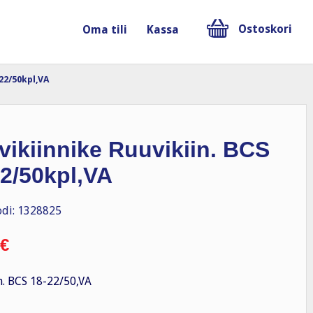
Ostoskori
Oma tili
Kassa
22/50kpl,VA
ikiinnike Ruuvikiin. BCS
2/50kpl,VA
di: 1328825
€
n. BCS 18-22/50,VA