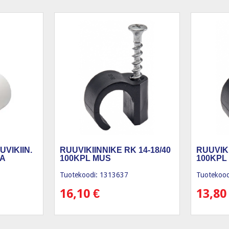
UVIKIIN.
RUUVIKIINNIKE RK 14-18/40
RUUVIKI
VA
100KPL MUS
100KPL
Tuotekoodi: 1313637
Tuotekood
16,10
€
13,8