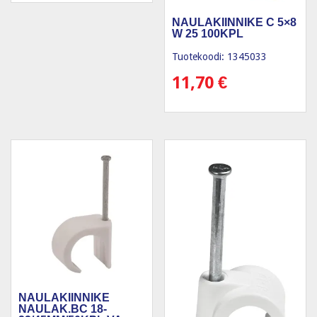
NAULAKIINNIKE C 5×8
W 25 100KPL
Tuotekoodi: 1345033
11,70
€
NAULAKIINNIKE
NAULAK.BC 18-