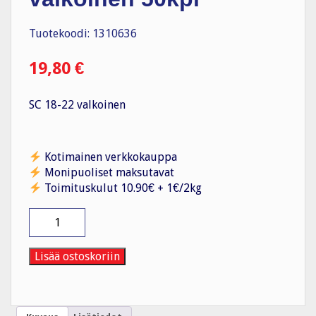
Tuotekoodi: 1310636
19,80
€
SC 18-22 valkoinen
Kotimainen verkkokauppa
Monipuoliset maksutavat
Toimituskulut 10.90€ + 1€/2kg
Naulakiinnike
SC
18-
22
Lisää ostoskoriin
valkoinen
50kpl
määrä