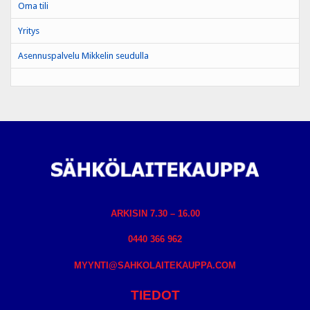
Oma tili
Yritys
Asennuspalvelu Mikkelin seudulla
ARKISIN 7.30 – 16.00
0440 366 962
MYYNTI@SAHKOLAITEKAUPPA.COM
TIEDOT