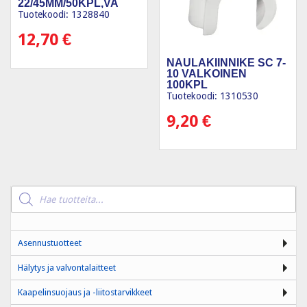
22/45MM/50KPL,VA
Tuotekoodi: 1328840
12,70
€
NAULAKIINNIKE SC 7-
10 VALKOINEN
100KPL
Tuotekoodi: 1310530
9,20
€
Products
search
Asennustuotteet
Hälytys ja valvontalaitteet
Kaapelinsuojaus ja -liitostarvikkeet