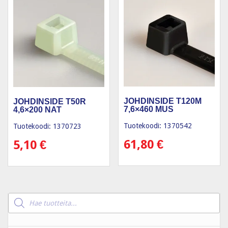
JOHDINSIDE T120M
JOHDINSIDE T50R
7,6×460 MUS
4,6×200 NAT
Tuotekoodi: 1370542
Tuotekoodi: 1370723
61,80
€
5,10
€
Products
search