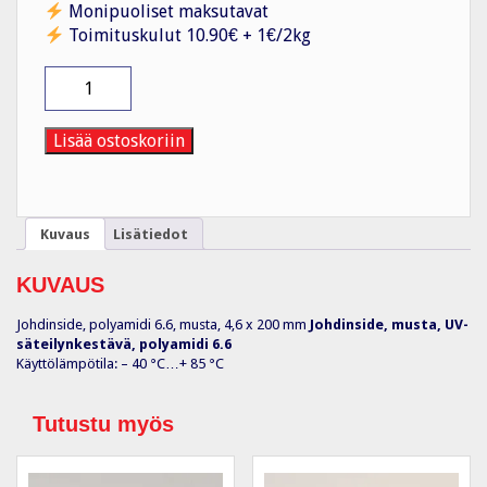
Monipuoliset maksutavat
Toimituskulut 10.90€ + 1€/2kg
Johdinside
T50R
4,6x200
MUS
Lisää ostoskoriin
määrä
Kuvaus
Lisätiedot
KUVAUS
Johdinside, polyamidi 6.6, musta, 4,6 x 200 mm
Johdinside, musta, UV-
säteilynkestävä, polyamidi 6.6
Käyttölämpötila: – 40 °C…+ 85 °C
Tutustu myös