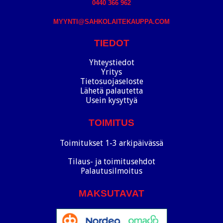
0440 366 962
MYYNTI@SAHKOLAITEKAUPPA.COM
TIEDOT
Yhteystiedot
Yritys
Tietosuojaseloste
Lähetä palautetta
Usein kysyttyä
TOIMITUS
Toimitukset 1-3 arkipäivässä
Tilaus- ja toimitusehdot
Palautusilmoitus
MAKSUTAVAT