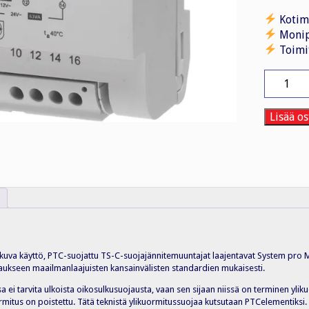
Kotim
Monip
Toimi
Suojajän
230/12-
24VAC
SELV
Lisää os
63VA
määrä
uva käyttö, PTC-suojattu TS-C-suojajännitemuuntajat laajentavat System pro 
ojaukseen maailmanlaajuisten kansainvälisten standardien mukaisesti.
 ei tarvita ulkoista oikosulkusuojausta, vaan sen sijaan niissä on terminen yli
kuormitus on poistettu. Tätä teknistä ylikuormitussuojaa kutsutaan PTCelementiksi.