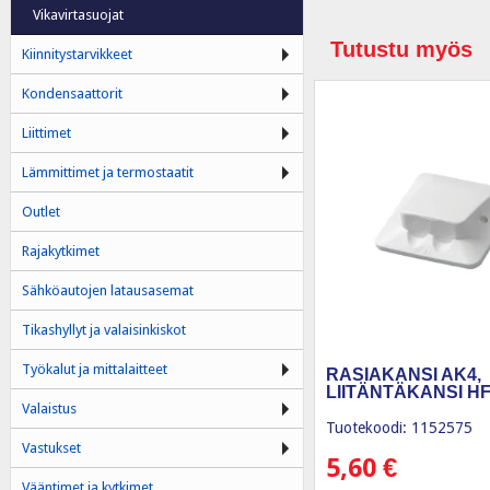
Vikavirtasuojat
Tutustu myös
Kiinnitystarvikkeet
Kondensaattorit
Liittimet
Lämmittimet ja termostaatit
Outlet
Rajakytkimet
Sähköautojen latausasemat
Tikashyllyt ja valaisinkiskot
Työkalut ja mittalaitteet
RASIAKANSI AK4,
LIITÄNTÄKANSI H
Valaistus
Tuotekoodi: 1152575
Vastukset
5,60
€
Vääntimet ja kytkimet