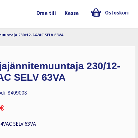
Ostoskori
Oma tili
Kassa
uuntaja 230/12-24VAC SELV 63VA
ajännitemuuntaja 230/12-
AC SELV 63VA
di: 8409008
€
24VAC SELV 63VA