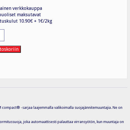
ainen verkkokauppa
uoliset maksutavat
tuskulut 10.90€ + 1€/2kg
nitemuuntaja
toskoriin
M compact® -sarjaa laajemmalla valikoimalla suojajännitemuuntajia. Ne on
kuormitussuoja, joka automaattisesti palauttaa virransyötön, kun muuntaja on