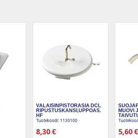
VALAISINPISTORASIA DCL
SUOJAP
F
RIPUSTUSKANSI,UPPOAS.
MUOVI J
HF
TAIVUTU
Tuotekoodi: 1130100
Tuotekood
8,30
€
5,60