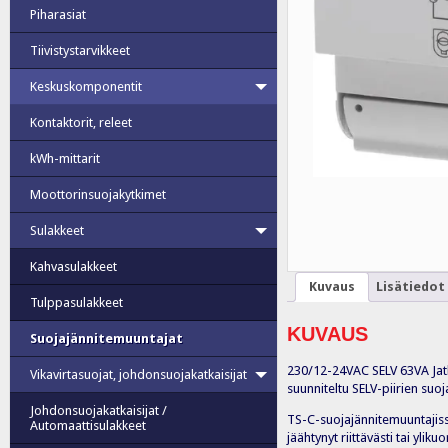
Piharasiat
Tiivistystarvikkeet
Keskuskomponentit
Kontaktorit, releet
kWh-mittarit
Moottorinsuojakytkimet
Sulakkeet
Kahvasulakkeet
Kuvaus
Lisätiedot
Tulppasulakkeet
KUVAUS
Suojajännitemuuntajat
230/12-24VAC SELV 63VA Jatk
Vikavirtasuojat, johdonsuojakatkaisijat
suunniteltu SELV-piirien su
Johdonsuojakatkaisijat /
TS-C-suojajännitemuuntajissa
Automaattisulakkeet
jäähtynyt riittävästi tai yli