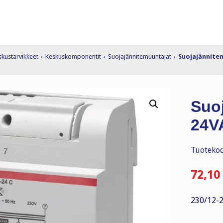
skustarvikkeet
›
Keskuskomponentit
›
Suojajännitemuuntajat
›
Suojajännitem
Suoj
24V
Tuotekoo
72,10
230/12-