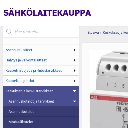
Products
search
Etusivu
›
Keskukset ja ke
Asennustuotteet
Hälytys ja valvontalaitteet
Kaapelinsuojaus ja -liitostarvikkeet
Kaapelit ja johdot
Keskukset ja keskustarvikkeet
Asennuskotelot ja tarvikkeet
Asennuskotelot
Moduulikotelot