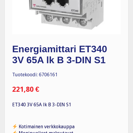
Energiamittari ET340
3V 65A lk B 3-DIN S1
Tuotekoodi: 6706161
221,80
€
ET340 3V 65A lk B 3-DIN S1
Kotimainen verkkokauppa