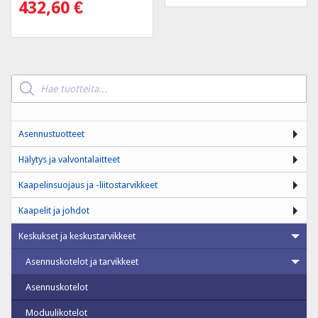
432,60
€
Products
search
Asennustuotteet
Hälytys ja valvontalaitteet
Kaapelinsuojaus ja -liitostarvikkeet
Kaapelit ja johdot
Keskukset ja keskustarvikkeet
Asennuskotelot ja tarvikkeet
Asennuskotelot
Moduulikotelot