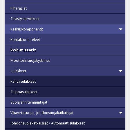
Piharasiat
Tiivistystarvikkeet
Keskuskomponentit
Kontaktorit, releet
kWh-mittarit
Moottorinsuojakytkimet
Sulakkeet
Kahvasulakkeet
Tulppasulakkeet
Suojajännitemuuntajat
Vikavirtasuojat, johdonsuojakatkaisijat
Johdonsuojakatkaisijat / Automaattisulakkeet