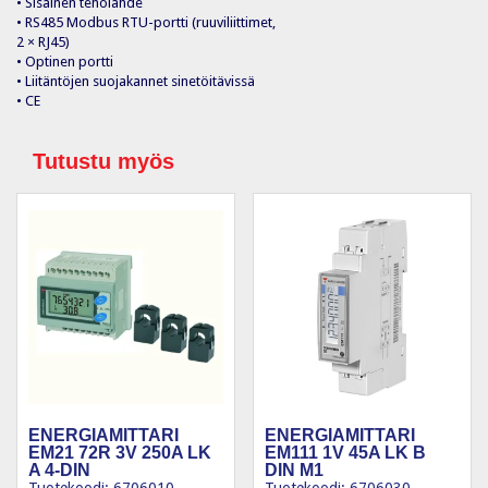
• Sisäinen teholähde
• RS485 Modbus RTU-portti (ruuviliittimet,
2 × RJ45)
• Optinen portti
• Liitäntöjen suojakannet sinetöitävissä
• CE
Tutustu myös
ENERGIAMITTARI
ENERGIAMITTARI
EM21 72R 3V 250A LK
EM111 1V 45A LK B
A 4-DIN
DIN M1