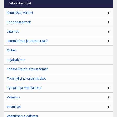
Vikavirtasuojat
Kiinnitystarvikkeet
Kondensaattorit
Liittimet
Lämmittimet ja termostaatit
Outlet
Rajakytkimet
Sähköautojen latausasemat
Tikashyllyt ja valaisinkiskot
Työkalut ja mittalaitteet
Valaistus
Vastukset
Vääntimet ja kytkimet