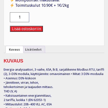
Monipuoliset maksutavat
Toimituskulut 10.90€ + 1€/2kg
Energiamittari
ET340
3V
65A
Lisää ostoskoriin
lk
B
3-
DIN
Kuvaus
Lisätiedot
S1
määrä
KUVAUS
Energia-analysaattori, 3-vaihe, 65A, lk B, sarjaliikenne Modbus RTU, tariffi
(2), 3-DIN modulia, käyttöjännite: omavoimainen • Mitat: 3 DIN-moduulia
• Asennus: DIN-kiskoon
• Jännitteen, virran, tehon,
tehokertoimen ja taajuuden mittaus.
THD (V, A)
• Kaksisuuntainen energianmittaus,
2 tariffa, luokka 1 (EN 62053-1)
• Mittaustulot: 208–400 VLL AC, 65A